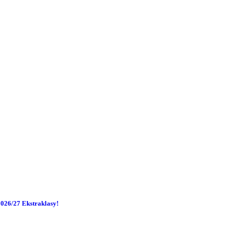
2026/27 Ekstraklasy!