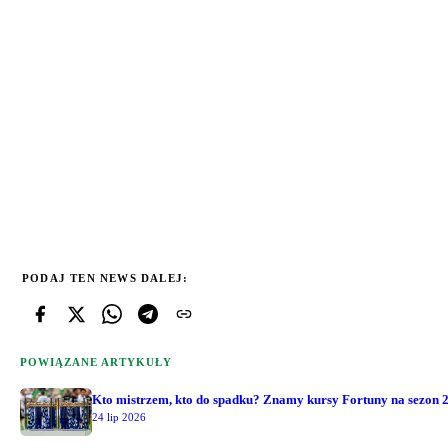
PODAJ TEN NEWS DALEJ:
POWIĄZANE ARTYKUŁY
Kto mistrzem, kto do spadku? Znamy kursy Fortuny na sezon 
24 lip 2026