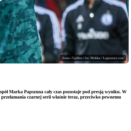
Josue i Carlitos | fot. Mishka / Legionisci.com
zespół Marka Papszuna cały czas pozostaje pod presją wyniku. W
przełamania czarnej serii właśnie teraz, przeciwko pewnemu