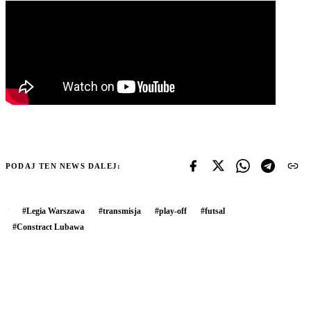
PODAJ TEN NEWS DALEJ:
#
Legia Warszawa
#
transmisja
#
play-off
#
futsal
#
Constract Lubawa