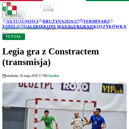
LEGIONISCI
.COM
LEGIONISCI
.COM
MENU
AKTUALNOŚCI
DRUŻYNA
2026/27
TERMINARZ
TABELA
GALERIE
KOPA MANAGER
GRAJ!
KOSZYKÓWKA
Legionisci.com
/
Aktualności
/
Legia gra z Constractem (transmisja)
FUTSAL
Legia gra z Constractem
(transmisja)
niedziela, 10 maja 2026 17:00
wideo