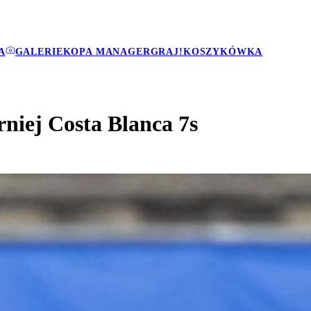
A
GALERIE
KOPA MANAGER
GRAJ!
KOSZYKÓWKA
rniej Costa Blanca 7s