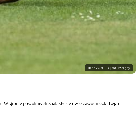
Ilona Zaishliuk | fot. PZrugby
026. W gronie powołanych znalazły się dwie zawodniczki Legii