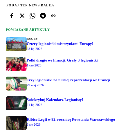
PODAJ TEN NEWS DALEJ:
POWIĄZANE ARTYKUŁY
RUGBY
Cztery legionistki mistrzyniami Europy!
28 lip 2026
Polki drugie we Francji. Grały 3 legionistki
1 cze 2026
Trzy legionistki na turniej reprezentacji we Francji
29 maj 2026
Subskrybuj Kalendarz Legionisty!
21 lip 2026
Kibice Legii w 82. rocznicę Powstania Warszawskiego
3 sie 2026