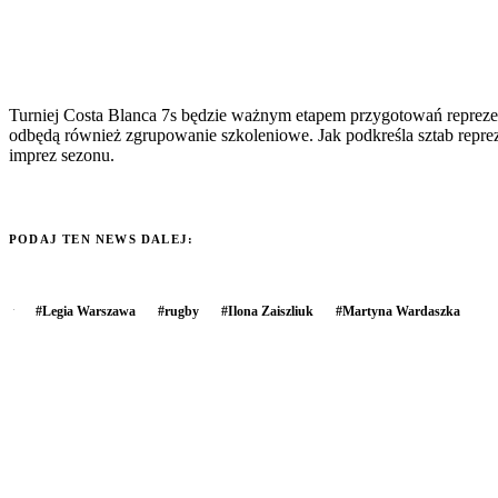
Turniej Costa Blanca 7s będzie ważnym etapem przygotowań repreze
odbędą również zgrupowanie szkoleniowe. Jak podkreśla sztab repre
imprez sezonu.
PODAJ TEN NEWS DALEJ:
#
Legia Warszawa
#
rugby
#
Ilona Zaiszliuk
#
Martyna Wardaszka