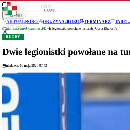
LEGIONISCI
.COM
LEGIONISCI
.COM
MENU
AKTUALNOŚCI
DRUŻYNA
2026/27
TERMINARZ
TABEL
Legionisci.com
/
Aktualności
/
Dwie legionistki powołane na turniej Costa Blanca 7s
RUGBY
Dwie legionistki powołane na tu
niedziela, 10 maja 2026 07:42