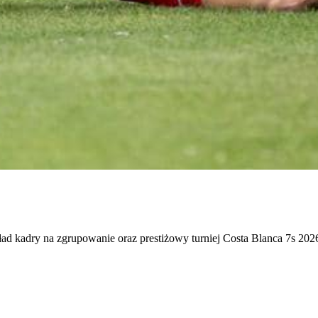
 skład kadry na zgrupowanie oraz prestiżowy turniej Costa Blanca 7s 2