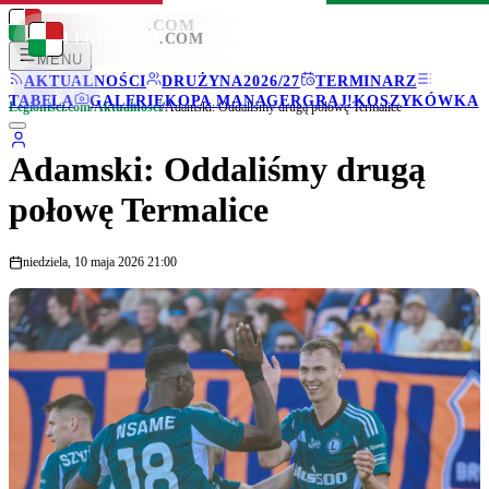
LEGIONISCI
.COM
LEGIONISCI
.COM
MENU
AKTUALNOŚCI
DRUŻYNA
2026/27
TERMINARZ
TABELA
GALERIE
KOPA MANAGER
GRAJ!
KOSZYKÓWKA
Legionisci.com
/
Aktualności
/
Adamski: Oddaliśmy drugą połowę Termalice
Adamski: Oddaliśmy drugą
połowę Termalice
niedziela, 10 maja 2026 21:00