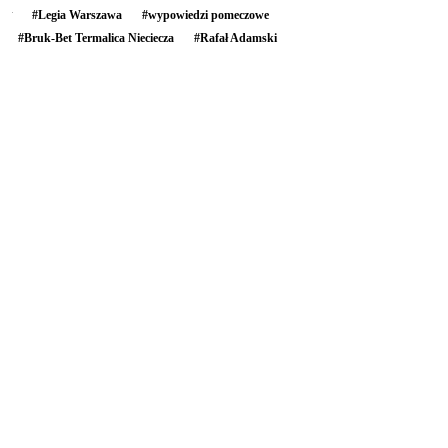
#
Legia Warszawa
#
wypowiedzi pomeczowe
#
Bruk-Bet Termalica Nieciecza
#
Rafał Adamski