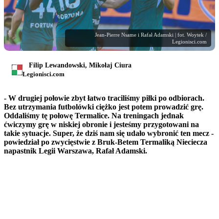
Jean-Pierre Nsame i Rafał Adamski | fot. Woytek /
Legionisci.com
Filip Lewandowski, Mikołaj Ciura
Legionisci.com
- W drugiej połowie zbyt łatwo traciliśmy piłki po odbiorach.
Bez utrzymania futbolówki ciężko jest potem prowadzić grę.
Oddaliśmy tę połowę Termalice. Na treningach jednak
ćwiczymy grę w niskiej obronie i jesteśmy przygotowani na
takie sytuacje. Super, że dziś nam się udało wybronić ten mecz -
powiedział po zwycięstwie z Bruk-Betem Termaliką Nieciecza
napastnik Legii Warszawa, Rafał Adamski.