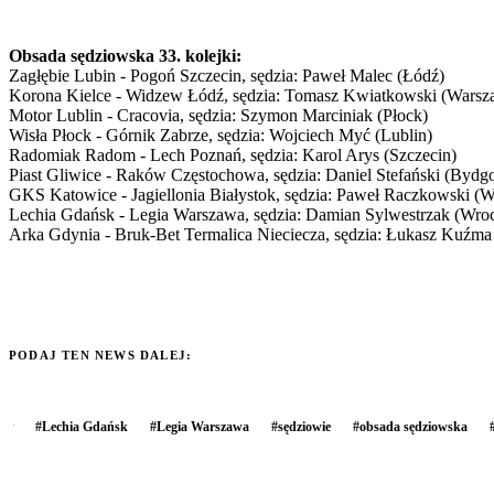
Obsada sędziowska 33. kolejki:
Zagłębie Lubin - Pogoń Szczecin, sędzia: Paweł Malec (Łódź)
Korona Kielce - Widzew Łódź, sędzia: Tomasz Kwiatkowski (Warsz
Motor Lublin - Cracovia, sędzia: Szymon Marciniak (Płock)
Wisła Płock - Górnik Zabrze, sędzia: Wojciech Myć (Lublin)
Radomiak Radom - Lech Poznań, sędzia: Karol Arys (Szczecin)
Piast Gliwice - Raków Częstochowa, sędzia: Daniel Stefański (Bydg
GKS Katowice - Jagiellonia Białystok, sędzia: Paweł Raczkowski (
Lechia Gdańsk - Legia Warszawa, sędzia: Damian Sylwestrzak (Wro
Arka Gdynia - Bruk-Bet Termalica Nieciecza, sędzia: Łukasz Kuźma 
PODAJ TEN NEWS DALEJ:
#
Lechia Gdańsk
#
Legia Warszawa
#
sędziowie
#
obsada sędziowska