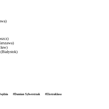
awa)
oszcz)
Warszawa)
cław)
(Białystok)
#
sędzia
#
Damian Sylwestrzak
#
Ekstraklasa