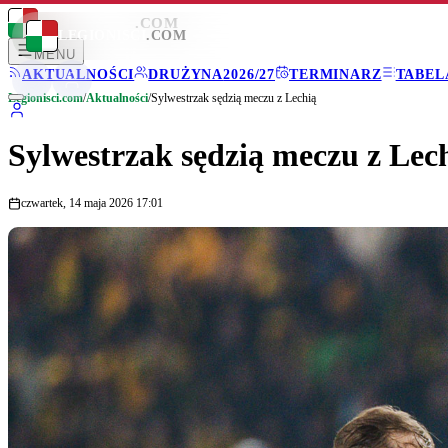
LEGIONISCI
.COM
LEGIONISCI
.COM
MENU
AKTUALNOŚCI
DRUŻYNA
2026/27
TERMINARZ
TABEL
Legionisci.com
/
Aktualności
/
Sylwestrzak sędzią meczu z Lechią
Sylwestrzak sędzią meczu z Lec
czwartek, 14 maja 2026 17:01