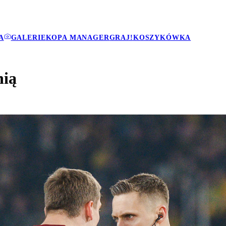
A
GALERIE
KOPA MANAGER
GRAJ!
KOSZYKÓWKA
hią