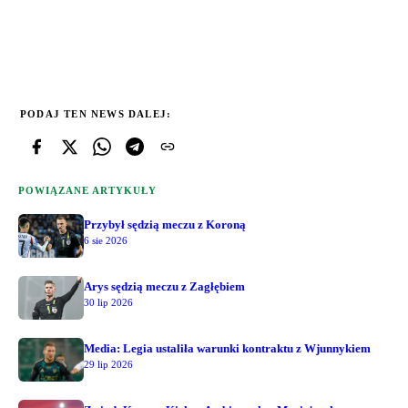
PODAJ TEN NEWS DALEJ:
POWIĄZANE ARTYKUŁY
Przybył sędzią meczu z Koroną
6 sie 2026
Arys sędzią meczu z Zagłębiem
30 lip 2026
Media: Legia ustaliła warunki kontraktu z Wjunnykiem
29 lip 2026