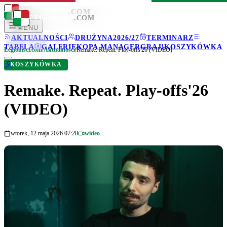
LEGIONISCI
.COM
LEGIONISCI
.COM
MENU
AKTUALNOŚCI
DRUŻYNA
2026/27
TERMINARZ
TABELA
GALERIE
KOPA MANAGER
GRAJ!
KOSZYKÓWKA
Legionisci.com
/
Aktualności
/
Remake. Repeat. Play-offs'26 (VIDEO)
KOSZYKÓWKA
Remake. Repeat. Play-offs'26
(VIDEO)
wtorek, 12 maja 2026 07:20
wideo