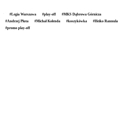
#
Legia Warszawa
#
play-off
#
MKS Dąbrowa Górnicza
#
Andrzej Pluta
#
Michał Kolenda
#
koszykówka
#
Heiko Rannula
#
promo play-off