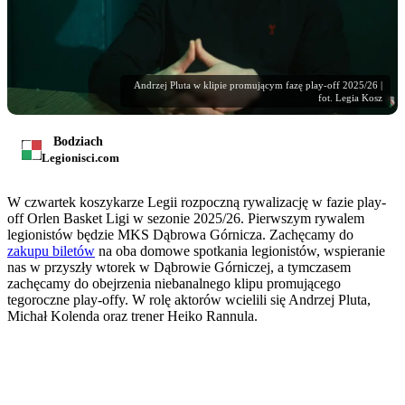
Andrzej Pluta w klipie promującym fazę play-off 2025/26 |
fot. Legia Kosz
Bodziach
Legionisci.com
W czwartek koszykarze Legii rozpoczną rywalizację w fazie play-
off Orlen Basket Ligi w sezonie 2025/26. Pierwszym rywalem
legionistów będzie MKS Dąbrowa Górnicza. Zachęcamy do
zakupu biletów
na oba domowe spotkania legionistów, wspieranie
nas w przyszły wtorek w Dąbrowie Górniczej, a tymczasem
zachęcamy do obejrzenia niebanalnego klipu promującego
tegoroczne play-offy. W rolę aktorów wcielili się Andrzej Pluta,
Michał Kolenda oraz trener Heiko Rannula.