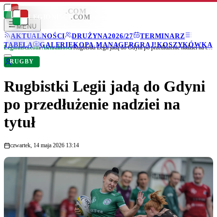
LEGIONISCI
.COM
LEGIONISCI
.COM
MENU
AKTUALNOŚCI
DRUŻYNA
2026/27
TERMINARZ
TABELA
GALERIE
KOPA MANAGER
GRAJ!
KOSZYKÓWKA
Legionisci.com
/
Aktualności
/
Rugbistki Legii jadą do Gdyni po przedłużenie nadziei na tytuł
RUGBY
Rugbistki Legii jadą do Gdyni
po przedłużenie nadziei na
tytuł
czwartek, 14 maja 2026 13:14