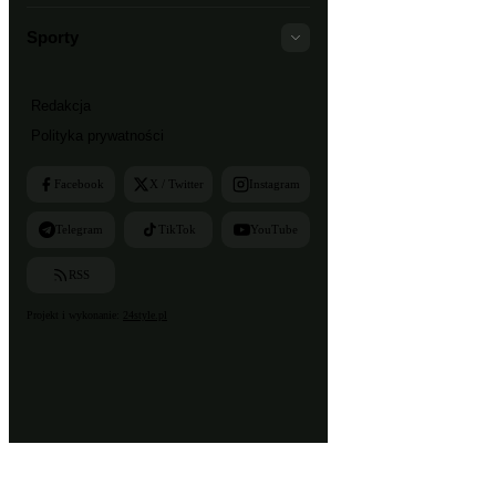
Sporty
Redakcja
Polityka prywatności
Facebook
X / Twitter
Instagram
Telegram
TikTok
YouTube
RSS
Projekt i wykonanie:
24style.pl