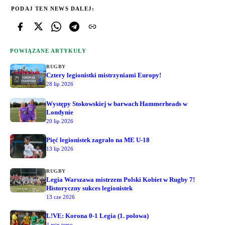
PODAJ TEN NEWS DALEJ:
POWIĄZANE ARTYKUŁY
RUGBY
Cztery legionistki mistrzyniami Europy!
28 lip 2026
Występy Stokowskiej w barwach Hammerheads w
Londynie
20 lip 2026
Pięć legionistek zagrało na ME U-18
13 lip 2026
RUGBY
Legia Warszawa mistrzem Polski Kobiet w Rugby 7!
Historyczny sukces legionistek
13 cze 2026
L!VE: Korona 0-1 Legia (1. połowa)
4 min temu