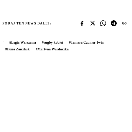
PODAJ TEN NEWS DALEJ:
#
Legia Warszawa
#
rugby kobiet
#
Tamara Czumer-Iwin
#
Ilona Zaiszliuk
#
Martyna Wardaszka