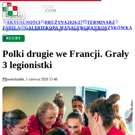
LEGIONISCI
.COM
LEGIONISCI
.COM
MENU
AKTUALNOŚCI
DRUŻYNA
2026/27
TERMINARZ
TABELA
GALERIE
KOPA MANAGER
GRAJ!
KOSZYKÓWKA
Legionisci.com
/
Aktualności
/
Polki drugie we Francji. Grały 3 legionistki
RUGBY
Polki drugie we Francji. Grały
3 legionistki
poniedziałek, 1 czerwca 2026 15:48