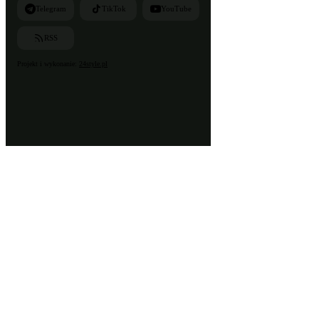
Telegram
TikTok
YouTube
RSS
Projekt i wykonanie:
24style.pl