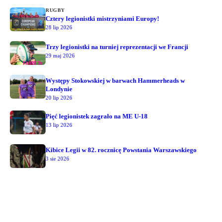
RUGBY
Cztery legionistki mistrzyniami Europy!
28 lip 2026
Trzy legionistki na turniej reprezentacji we Francji
29 maj 2026
Występy Stokowskiej w barwach Hammerheads w
Londynie
20 lip 2026
Pięć legionistek zagrało na ME U-18
13 lip 2026
Kibice Legii w 82. rocznicę Powstania Warszawskiego
3 sie 2026