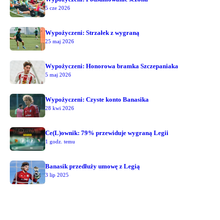
5 cze 2026
Wypożyczeni: Strzałek z wygraną
25 maj 2026
Wypożyczeni: Honorowa bramka Szczepaniaka
5 maj 2026
Wypożyczeni: Czyste konto Banasika
28 kwi 2026
Ce(L)ownik: 79% przewiduje wygraną Legii
1 godz. temu
Banasik przedłuży umowę z Legią
3 lip 2025