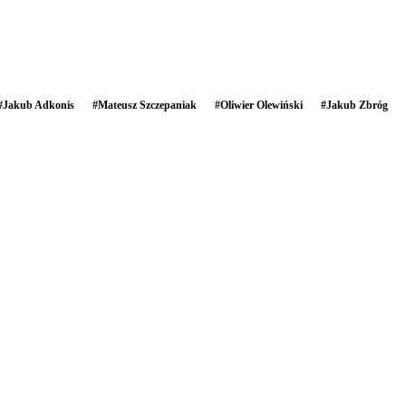
#
Jakub Adkonis
#
Mateusz Szczepaniak
#
Oliwier Olewiński
#
Jakub Zbróg