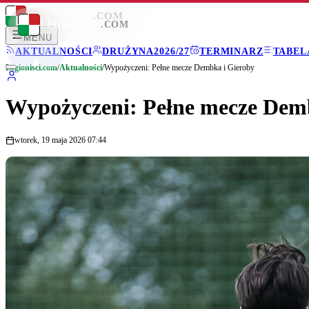
LEGIONISCI
.COM
LEGIONISCI
.COM
MENU
AKTUALNOŚCI
DRUŻYNA
2026/27
TERMINARZ
TABEL
Legionisci.com
/
Aktualności
/
Wypożyczeni: Pełne mecze Dembka i Gieroby
Wypożyczeni: Pełne mecze Dem
wtorek, 19 maja 2026 07:44