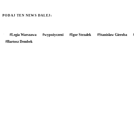
PODAJ TEN NEWS DALEJ:
#
Legia Warszawa
#
wypożyczeni
#
Igor Strzałek
#
Stanisław Gieroba
#
Bartosz Dembek