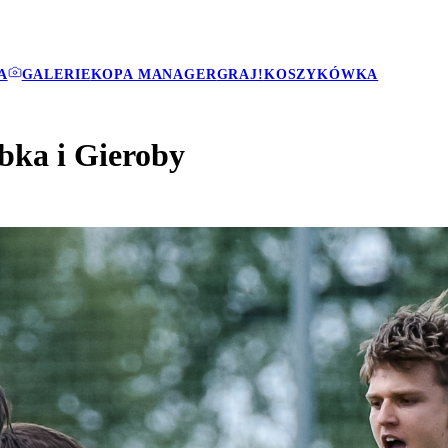
A
GALERIE
KOPA MANAGER
GRAJ!
KOSZYKÓWKA
bka i Gieroby