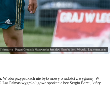
I Warszawa - Pogoń Grodzisk Mazowiecki Stanisław Gieroba | fot. Woytek / Legionisci.com
n. W obu przypadkach nie było mowy o radości z wygranej. W
D Las Palmas wygrało ligowe spotkanie bez Sergio Barcii, który