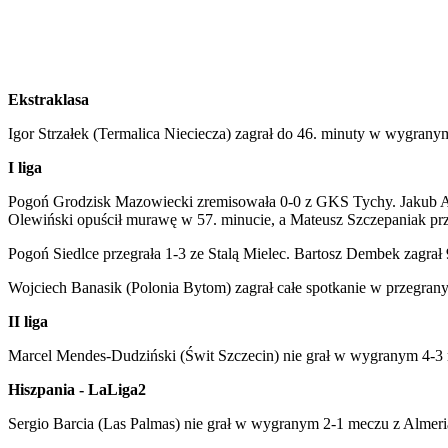
Ekstraklasa
Igor Strzałek (Termalica Nieciecza) zagrał do 46. minuty w wygran
I liga
Pogoń Grodzisk Mazowiecki zremisowała 0-0 z GKS Tychy. Jakub Adko
Olewiński opuścił murawę w 57. minucie, a Mateusz Szczepaniak prz
Pogoń Siedlce przegrała 1-3 ze Stalą Mielec. Bartosz Dembek zagrał
Wojciech Banasik (Polonia Bytom) zagrał całe spotkanie w przegra
II liga
Marcel Mendes-Dudziński (Świt Szczecin) nie grał w wygranym 4-3 
Hiszpania - LaLiga2
Sergio Barcia (Las Palmas) nie grał w wygranym 2-1 meczu z Almeri