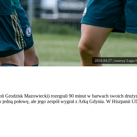
2024-04-27 | rezerwy Legia I
oń Grodzisk Mazowiecki) rozegrali 90 minut w barwach swoich druży
ko jedną połowę, ale jego zespół wygrał z Arką Gdynia. W Hiszpanii U