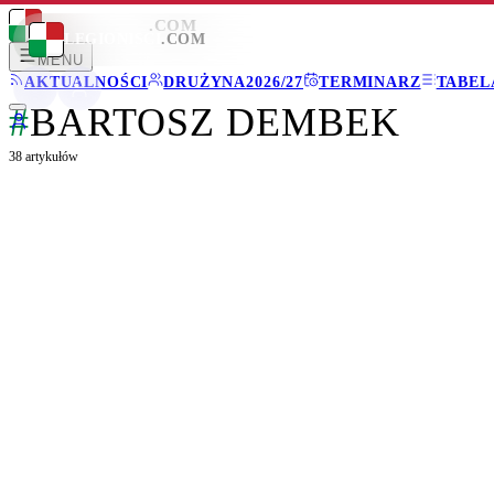
LEGIONISCI
.COM
LEGIONISCI
.COM
MENU
AKTUALNOŚCI
DRUŻYNA
2026/27
TERMINARZ
TABEL
#
BARTOSZ DEMBEK
38
artykułów