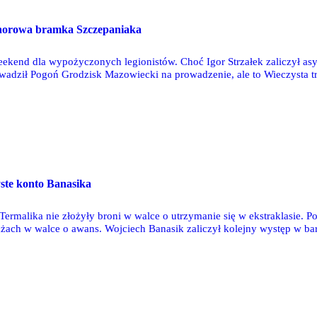
norowa bramka Szczepaniaka
ekend dla wypożyczonych legionistów. Choć Igor Strzałek zaliczył asys
adził Pogoń Grodzisk Mazowiecki na prowadzenie, ale to Wieczysta tra
poziom trzyma Sergio Barcia, którego Las Palmas zaliczyło kolejną wyg
ste konto Banasika
go Termalika nie złożyły broni w walce o utrzymanie się w ekstraklasi
żach w walce o awans. Wojciech Banasik zaliczył kolejny występ w b
ał z Odrą Opole.