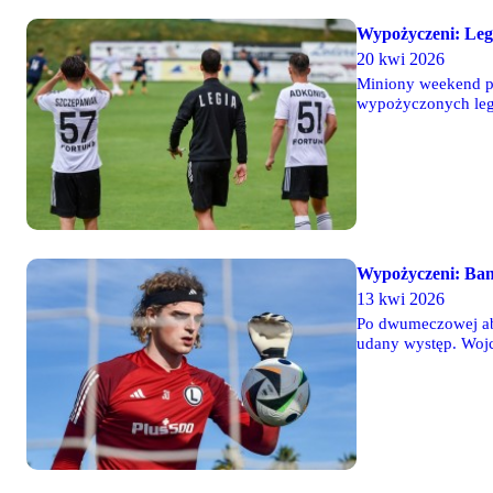
Wypożyczeni: Legi
20 kwi 2026
Miniony weekend prz
wypożyczonych legio
Barcia rozegrał bar
Wypożyczeni: Ban
13 kwi 2026
Po dwumeczowej abse
udany występ. Wojc
szansę.