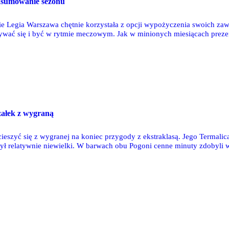
dsumowanie sezonu
 Legia Warszawa chętnie korzystała z opcji wypożyczenia swoich za
ywać się i być w rytmie meczowym. Jak w minionych miesiącach prezen
załek z wygraną
 cieszyć się z wygranej na koniec przygody z ekstraklasą. Jego Termal
ył relatywnie niewielki. W barwach obu Pogoni cenne minuty zdobyli 
m. Młody bramkarz nie doczekał się debiutu w barwach Świtu Szczec