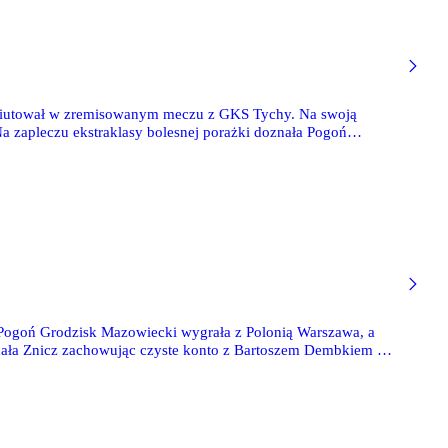
ebiutował w zremisowanym meczu z GKS Tychy. Na swoją
 zapleczu ekstraklasy bolesnej porażki doznała Pogoń
ałek, którego Termalika przegrała z Lechem Poznań.
 Pogoń Grodzisk Mazowiecki wygrała z Polonią Warszawa, a
onała Znicz zachowując czyste konto z Bartoszem Dembkiem w
ło ligowe spotkanie. Sergio Barcia zaliczył 90 minut.