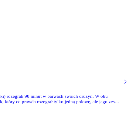
ki) rozegrali 90 minut w barwach swoich drużyn. W obu
, który co prawda rozegrał tylko jedną połowę, ale jego zespół
rcii, który zmaga się z urazem mięśnia.