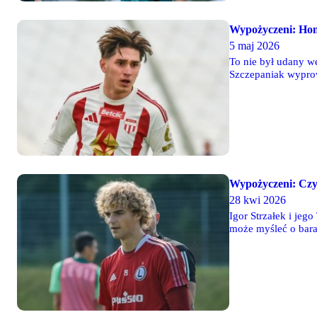
Wypożyczeni: Ho
5 maj 2026
To nie był udany we
Szczepaniak wyprow
z Siedlce. Solidny 
Wypożyczeni: Czy
28 kwi 2026
Igor Strzałek i je
może myśleć o bara
a jego zespół wygr