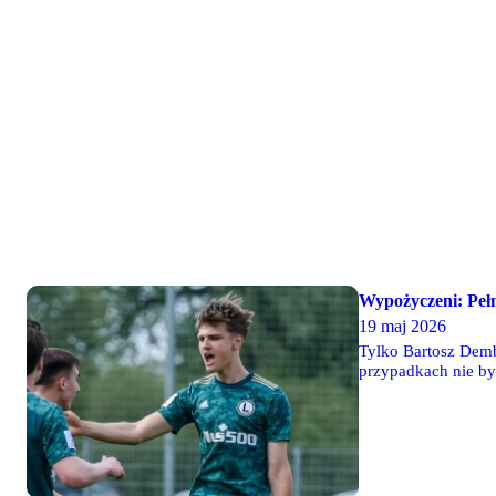
Wypożyczeni: Peł
19 maj 2026
Tylko Bartosz Demb
przypadkach nie był
wygrał z Arką Gdyn