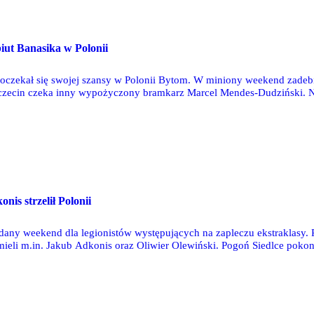
iut Banasika w Polonii
doczekał się swojej szansy w Polonii Bytom. W miniony weekend zad
czecin czeka inny wypożyczony bramkarz Marcel Mendes-Dudziński. Na
 z trzema legionistami w składzie. Coraz bliżej spadku jest Igor Strz
is strzelił Polonii
dany weekend dla legionistów występujących na zapleczu ekstraklasy.
mieli m.in. Jakub Adkonis oraz Oliwier Olewiński. Pogoń Siedlce pok
anii Las Palmas straciło dwie bramki w doliczonym czasie gry i przegra