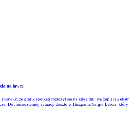
cia na ławce
sprawiły, że grafik spotkań rozłożył się na kilka dni. Na zapleczu ek
ze. Do niecodziennej sytuacji doszło w Hiszpanii. Sergio Barcia, któr
ławce rezerwowych. Jednak decyzja szkoleniowca broni się, gdyż jego e