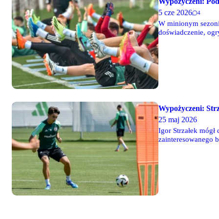
Wypożyczeni: Po
5 cze 2026
4
W minionym sezonie
doświadczenie, ogr
Wypożyczeni: Str
25 maj 2026
Igor Strzałek mógł
zainteresowanego b
Mendesie-Dudziński