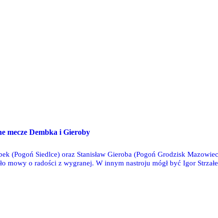
ne mecze Dembka i Gieroby
ek (Pogoń Siedlce) oraz Stanisław Gieroba (Pogoń Grodzisk Mazowiec
o mowy o radości z wygranej. W innym nastroju mógł być Igor Strzałek
ia. W Hiszpanii UD Las Palmas wygrało ligowe spotkanie bez Sergio Ba