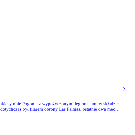
straklasy obie Pogonie z wypożyczonymi legionistami w składzie
y dotychczas był filarem obrony Las Palmas, ostatnie dwa mecze
kipa wygrała oba spotkania.