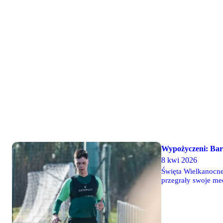
Wypożyczeni: Bar
8 kwi 2026
Święta Wielkanocne 
przegrały swoje mec
przesiedział... na 