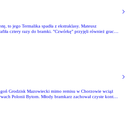
tę, to jego Termalika spadła z ekstraklasy. Mateusz
fiła cztery razy do bramki. "Czwórkę" przyjęli również gracz
raną.
e. Pogoń Grodzisk Mazowiecki mimo remisu w Chorzowie wciąż
arwach Polonii Bytom. Młody bramkarz zachował czyste konto,