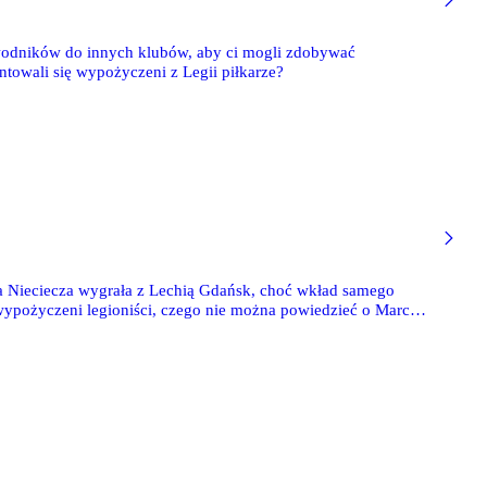
wodników do innych klubów, aby ci mogli zdobywać
towali się wypożyczeni z Legii piłkarze?
ica Nieciecza wygrała z Lechią Gdańsk, choć wkład samego
wypożyczeni legioniści, czego nie można powiedzieć o Marcelu
in.