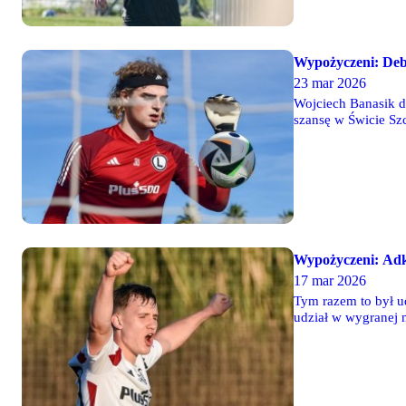
Wypożyczeni: Deb
23 mar 2026
Wojciech Banasik 
szansę w Świcie Sz
Grodzisk Mazowiecki
Wypożyczeni: Adkon
17 mar 2026
Tym razem to był u
udział w wygranej 
defensywie. W Hiszp