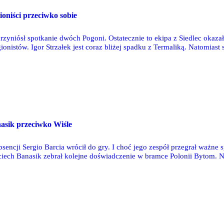
oniści przeciwko sobie
yniósł spotkanie dwóch Pogoni. Ostatecznie to ekipa z Siedlec okazała 
nistów. Igor Strzałek jest coraz bliżej spadku z Termaliką. Natomiast
dzo dobre spotkanie.
asik przeciwko Wiśle
ncji Sergio Barcia wrócił do gry. I choć jego zespół przegrał ważne s
iech Banasik zebrał kolejne doświadczenie w bramce Polonii Bytom. 