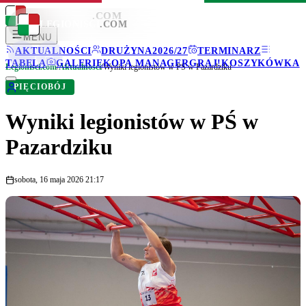
LEGIONISCI
.COM
LEGIONISCI
.COM
MENU
AKTUALNOŚCI
DRUŻYNA
2026/27
TERMINARZ
TABELA
GALERIE
KOPA MANAGER
GRAJ!
KOSZYKÓWKA
Legionisci.com
/
Aktualności
/
Wyniki legionistów w PŚ w Pazardziku
PIĘCIOBÓJ
Wyniki legionistów w PŚ w
Pazardziku
sobota, 16 maja 2026 21:17