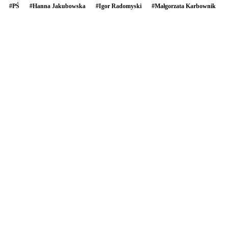
#
PŚ
#
Hanna Jakubowska
#
Igor Radomyski
#
Małgorzata Karbownik