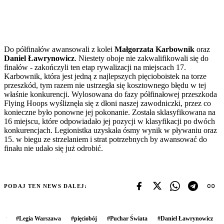
Do półfinałów awansowali z kolei
Małgorzata Karbownik
oraz
Daniel Ławrynowicz
. Niestety oboje nie zakwalifikowali się do
finałów - zakończyli ten etap rywalizacji na miejscach 17.
Karbownik, która jest jedną z najlepszych pięcioboistek na torze
przeszkód, tym razem nie ustrzegła się kosztownego błędu w tej
właśnie konkurencji. Wylosowana do fazy półfinałowej przeszkoda
Flying Hoops wyśliznęła się z dłoni naszej zawodniczki, przez co
konieczne było ponowne jej pokonanie. Została sklasyfikowana na
16 miejscu, które odpowiadało jej pozycji w klasyfikacji po dwóch
konkurencjach. Legionistka uzyskała ósmy wynik w pływaniu oraz
15. w biegu ze strzelaniem i strat potrzebnych by awansować do
finału nie udało się już odrobić.
PODAJ TEN NEWS DALEJ:
#
Legia Warszawa
#
pięciobój
#
Puchar Świata
#
Daniel Ławrynowicz