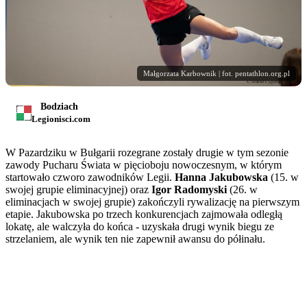
Małgorzata Karbownik | fot. pentathlon.org.pl
Bodziach
Legionisci.com
W Pazardziku w Bułgarii rozegrane zostały drugie w tym sezonie
zawody Pucharu Świata w pięcioboju nowoczesnym, w którym
startowało czworo zawodników Legii.
Hanna Jakubowska
(15. w
swojej grupie eliminacyjnej) oraz
Igor Radomyski
(26. w
eliminacjach w swojej grupie) zakończyli rywalizację na pierwszym
etapie. Jakubowska po trzech konkurencjach zajmowała odległą
lokatę, ale walczyła do końca - uzyskała drugi wynik biegu ze
strzelaniem, ale wynik ten nie zapewnił awansu do półinału.