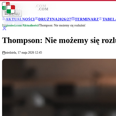
LEGIONISCI
.COM
LEGIONISCI
.COM
MENU
AKTUALNOŚCI
DRUŻYNA
2026/27
TERMINARZ
TABEL
Legionisci.com
/
Aktualności
/
Thompson: Nie możemy się rozluźnić
Thompson: Nie możemy się rozl
niedziela, 17 maja 2026 12:45