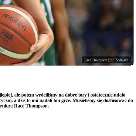
Race Thompson | fot. Bodziach
epiej, ale potem wróciliśmy na dobre tory i ostatecznie udało
czni, a dziś to oni nadali ton grze. Musieliśmy się dostosować do
Górnicza Race Thompson.