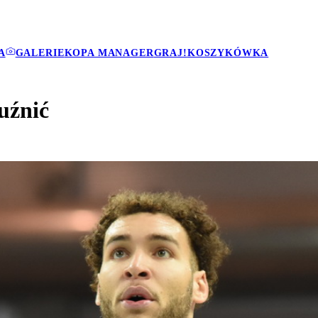
A
GALERIE
KOPA MANAGER
GRAJ!
KOSZYKÓWKA
uźnić