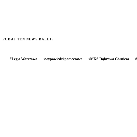
PODAJ TEN NEWS DALEJ:
#
Legia Warszawa
#
wypowiedzi pomeczowe
#
MKS Dąbrowa Górnicza
#