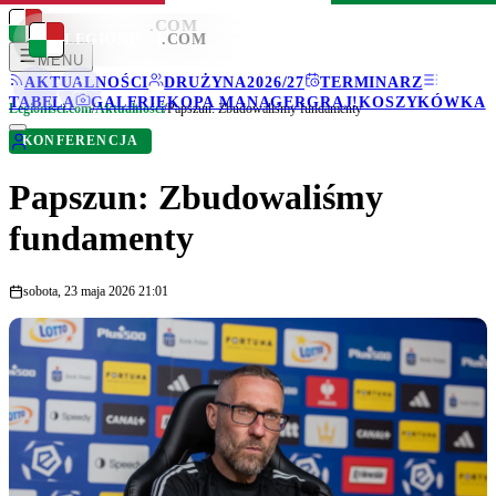
LEGIONISCI
.COM
LEGIONISCI
.COM
MENU
AKTUALNOŚCI
DRUŻYNA
2026/27
TERMINARZ
TABELA
GALERIE
KOPA MANAGER
GRAJ!
KOSZYKÓWKA
Legionisci.com
/
Aktualności
/
Papszun: Zbudowaliśmy fundamenty
KONFERENCJA
Papszun: Zbudowaliśmy
fundamenty
sobota, 23 maja 2026 21:01