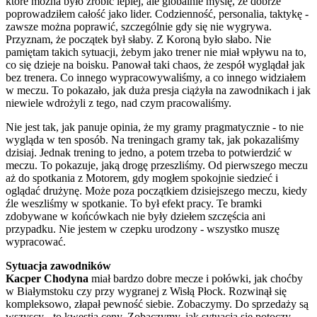
które można było zrobić lepiej, ale globalnie myślę, że dobrze
poprowadziłem całość jako lider. Codzienność, personalia, taktykę -
zawsze można poprawić, szczególnie gdy się nie wygrywa.
Przyznam, że początek był słaby. Z Koroną było słabo. Nie
pamiętam takich sytuacji, żebym jako trener nie miał wpływu na to,
co się dzieje na boisku. Panował taki chaos, że zespół wyglądał jak
bez trenera. Co innego wypracowywaliśmy, a co innego widziałem
w meczu. To pokazało, jak duża presja ciążyła na zawodnikach i jak
niewiele wdrożyli z tego, nad czym pracowaliśmy.
Nie jest tak, jak panuje opinia, że my gramy pragmatycznie - to nie
wygląda w ten sposób. Na treningach gramy tak, jak pokazaliśmy
dzisiaj. Jednak trening to jedno, a potem trzeba to potwierdzić w
meczu. To pokazuje, jaką drogę przeszliśmy. Od pierwszego meczu
aż do spotkania z Motorem, gdy mogłem spokojnie siedzieć i
oglądać drużynę. Może poza początkiem dzisiejszego meczu, kiedy
źle weszliśmy w spotkanie. To był efekt pracy. Te bramki
zdobywane w końcówkach nie były dziełem szczęścia ani
przypadku. Nie jestem w czepku urodzony - wszystko muszę
wypracować.
Sytuacja zawodników
Kacper Chodyna
miał bardzo dobre mecze i połówki, jak choćby
w Białymstoku czy przy wygranej z Wisłą Płock. Rozwinął się
kompleksowo, złapał pewność siebie. Zobaczymy. Do sprzedaży są
wszyscy - to kwestia ceny. Zobaczymy, jak sytuacja się potoczy.