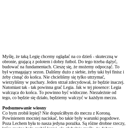
Myślę, że taką Legię chcemy oglądać na co dzień - skuteczną w
obronie, grającą z polotem i dobry futbol. Do tego trzeba dążyć,
budować na fundamentach. Cieszę się, że możemy odpocząć. To
był wymagający sezon. Daliśmy dużo z siebie, żeby taki był finisz i
żeby cisnąć do końca. Nie chcieliśmy się tylko utrzymać,
wierzyliśmy w puchary. Jeden strzał zdecydował, że będzie inaczej.
Natomiast tak - tak powinna grać Legia. Jak w tej piosence: Legia
walcząca do końca. To powinno być widoczne. Niezależnie od
tego, co będzie się działo, będziemy walczyć w każdym meczu.
Podsumowanie wiosny
Co bym zrobił lepiej? Nie dopuściłbym do meczu z Koroną.
Powinienem mocniej naciskać, bo takie były warunki pogodowe.
Poza Lechem była to nasza jedyna porażka. Są różne drobne rzeczy,