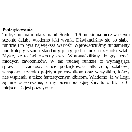
Podziękowania
To była udana runda za nami. Średnia 1,9 punktu na mecz w całym
sezonie dałaby wiadomo jaki wynik. Dźwignęliśmy się po słabej
rundzie i to była największa wartość. Wprowadziliśmy fundamenty
pod kolejny sezon i standardy pracy, jeśli chodzi o zespół i sztab.
Myślę, że to był owocny czas. Wprowadziliśmy do gry trzech
młodych zawodników. W tak trudnej rundzie to wymagająca
sprawa i rzadkość. Chcę podziękować piłkarzom, sztabowi,
zarządowi, szeroko pojętym pracownikom oraz wszystkim, którzy
nas wspierali, a także fantastycznym kibicom. Wiadomo, że w Legii
są inne oczekiwania, a my razem pociągnęliśmy to z 18. na 6.
miejsce. To jest pozytywne.