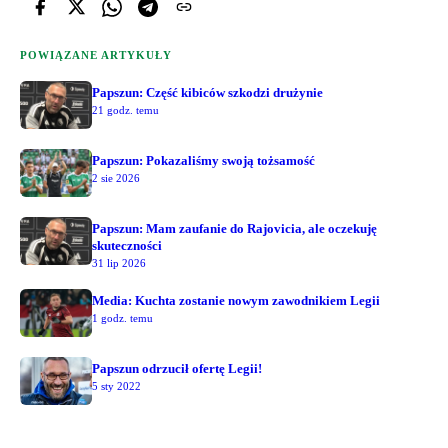
POWIĄZANE ARTYKUŁY
Papszun: Część kibiców szkodzi drużynie
21 godz. temu
Papszun: Pokazaliśmy swoją tożsamość
2 sie 2026
Papszun: Mam zaufanie do Rajovicia, ale oczekuję
skuteczności
31 lip 2026
Media: Kuchta zostanie nowym zawodnikiem Legii
1 godz. temu
Papszun odrzucił ofertę Legii!
5 sty 2022