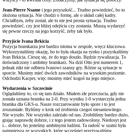
Jean-Pierre Nsame
i jego przyszłość... Trudno powiedzieć, bo to
złożona sytuacja. Nie chodzi o formę, ale o układ całej kadry.
Chciałbym, żeby został, ale to nie jest prosta sytuacja. Trudno
powiedzieć, czy jest bliżej odejścia czy zostania. Muszą wydarzyć
się pewne rzeczy na jego korzyść, żeby tak było.
Przyjście Ivana Brkicia
Pozycja bramkarza jest bardzo istotna w zespole, wręcz kluczowa.
Wykorzystaliśmy okazję, bo to była okazja na rynku i pozyskaliśmy
Ivan Brkicia. Cieszę się, że do tego doszło. Będzie rywalizacja. To
doświadczony i ambitny bramkarz. Na dziś Otto jest numerem 1,
jednak nikt nie odbiera Ivanowi szansy gry. Różne są sytuacje w
sporcie. Musimy mieć dwóch zawodników na wysokim poziomie.
Odchodzi Kacper, więc musimy mieć kogoś na jego miejsce.
Wydarzenia w Szczecinie
Oglądaliśmy to, co się tam działo. Miałem złe przeczucia, gdy nie
została uznana bramka na 2-0. Przy wyniku 1-0 wystarczyła jedna
bramka dla GKS-u. Nasze rozczarowanie było spore i to jest
zrozumiałe. Byliśmy o krok od zrobienia czegoś niesamowitego.
Nie wyszło. Nie wszystko zależało od nas. Zrobiliśmy bardzo dużo,
grając naprawdę dobrze, i z tego jestem zadowolony. Niedosyt jest
i... dobrze, bo jesteśmy ambitnymi ludźmi. Ta radość w szatni była
najmniejsza ze wszystkich, które wcześniej przeżywaliśmy.