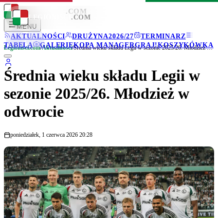
LEGIONISCI
.COM
LEGIONISCI
.COM
MENU
AKTUALNOŚCI
DRUŻYNA
2026/27
TERMINARZ
TABELA
GALERIE
KOPA MANAGER
GRAJ!
KOSZYKÓWKA
Legionisci.com
/
Aktualności
/
Średnia wieku składu Legii w sezonie 2025/26. Młodzież w odwrocie
Średnia wieku składu Legii w
sezonie 2025/26. Młodzież w
odwrocie
poniedziałek, 1 czerwca 2026 20:28