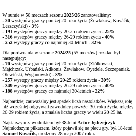
W sumie w 50 meczach sezonu
2025/26
zanotowaliśmy:
-
20
występów graczy poniżej 20 roku życia (Żewłakow, Kováčik,
Leszczyński) -
3%
-
191
występów graczy między 20-25 rokiem życia -
25%
-
316
występów graczy między 26-29 rokiem życia -
40%
-
252
występy graczy co najmniej 30-letnich -
32%
Dla porównania w sezonie
2024/25
(55 meczów) rozkład był
następujący:
-
70
występów graczy poniżej 20 roku życia (Ziółkowski,
Majchrzak, Urbański, Adkonis, Żewłakow, Oyedele, Szczepaniak,
Olewiński, Wyganowski) -
8%
-
257
występy graczy między 20-25 rokiem życia -
30%
-
349
występów graczy między 26-29 rokiem życia -
40%
-
188
występów graczy co najmniej 30-letnich -
22%
Najbardziej zauważalny jest spadek liczb nastolatków. Większą rolę
niż wcześniej odgrywali zawodnicy powyżej 30. roku życia, między
26-29 rokiem życia, a zmalała liczba graczy w wielu 20-25 lat.
Najstarszym zawodnikiem był 38-letni
Artur Jędrzejczyk
.
Najmłodszym piłkarzem, który pojawił się na placu gry, był 18-letni
Samuel Kováčik
, urodzony 28 maja 2007 roku.