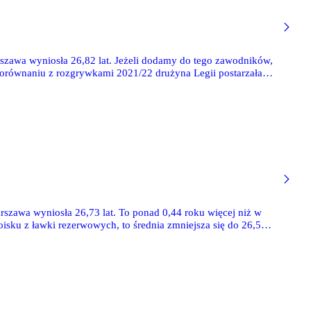
szawa wyniosła 26,82 lat. Jeżeli dodamy do tego zawodników,
W porównaniu z rozgrywkami 2021/22 drużyna Legii postarzała
szawa wyniosła 26,73 lat. To ponad 0,44 roku więcej niż w
oisku z ławki rezerwowych, to średnia zmniejsza się do 26,58
a graczy powyżej 30 roku życia.