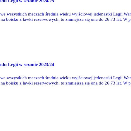
adu Legii w sezonie 2024/25
we wszystkich meczach średnia wieku wyjściowej jedenastki Legii War
ę na boisku z ławki rezerwowych, to zmniejsza się ona do 26,73 lat. W
5 roku - wówczas średnia wyniosła 27,39 lat.
adu Legii w sezonie 2023/24
we wszystkich meczach średnia wieku wyjściowej jedenastki Legii War
ę na boisku z ławki rezerwowych, to zmniejsza się ona do 26,73 lat. W
ówczas średnia wyniosła 26,82 lat.