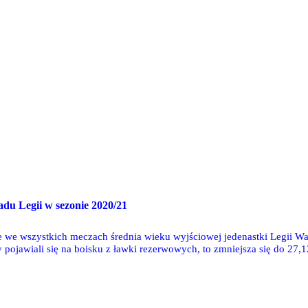
adu Legii w sezonie 2020/21
we wszystkich meczach średnia wieku wyjściowej jedenastki Legii War
pojawiali się na boisku z ławki rezerwowych, to zmniejsza się do 27,12
a wyniosła 27,79 lat. W porównaniu z sezonem 2019/20 drużyna Legii p