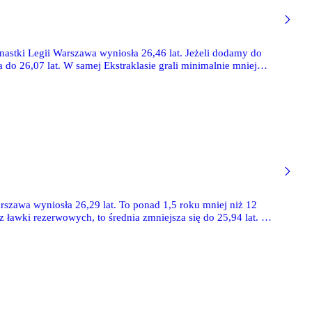
stki Legii Warszawa wyniosła 26,46 lat. Jeżeli dodamy do
 do 26,07 lat. W samej Ekstraklasie grali minimalnie mniej
rużyna Legii odmłodziła się o nieco ponad rok - wówczas
szawa wyniosła 26,29 lat. To ponad 1,5 roku mniej niż 12
z ławki rezerwowych, to średnia zmniejsza się do 25,94 lat. W
charach bardziej doświadczeni - średnia 27,07 lat.