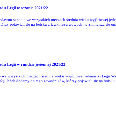
adu Legii w sezonie 2021/22
awno sezonie we wszystkich meczach średnia wieku wyjściowej jedena
órzy pojawiali się na boisku z ławki rezerwowych, to zmniejsza się ona
nicy - średnia wyniosła 26,37 lat. W porównaniu z sezonem 2020/21 d
,59 lat.
adu Legii w rundzie jesiennej 2021/22
we wszystkich meczach średnia wieku wyjściowej jedenastki Legii War
2). Jeżeli dodamy do tego zawodników, którzy pojawiali się na boisku 
nieco mniej doświadczeni zawodnicy - średnia wyniosła 25,97 lat, a w pu