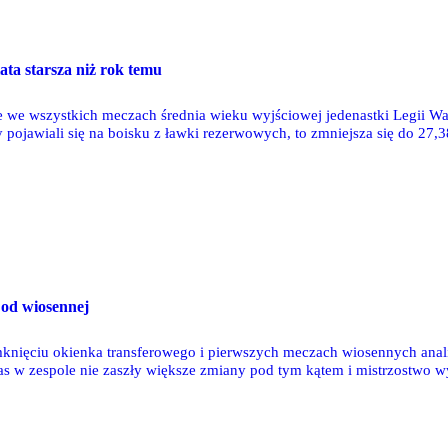
lata starsza niż rok temu
we wszystkich meczach średnia wieku wyjściowej jedenastki Legii War
pojawiali się na boisku z ławki rezerwowych, to zmniejsza się do 27,38
 wyniosła 28,2 lat. W porównaniu z jesienią 2019 drużyna Legii postarza
 od wiosennej
knięciu okienka transferowego i pierwszych meczach wiosennych anal
s w zespole nie zaszły większe zmiany pod tym kątem i mistrzostwo 
iu wykrystalizowała się pierwsza jedenastka, na którą najczęściej stawi
u