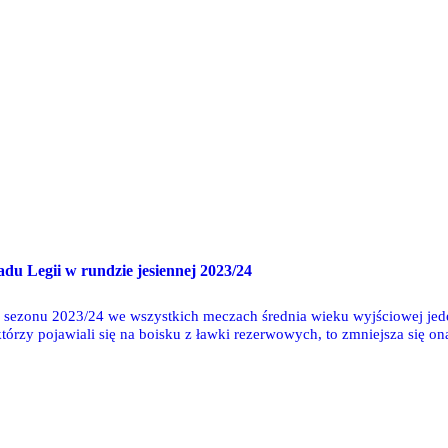
adu Legii w rundzie jesiennej 2023/24
j sezonu 2023/24 we wszystkich meczach średnia wieku wyjściowej jede
tórzy pojawiali się na boisku z ławki rezerwowych, to zmniejsza się 
ę o 0,34 roku - wówczas średnia wyniosła 26,82 lat.