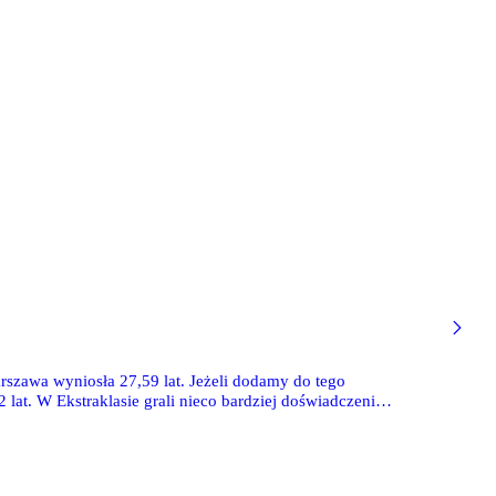
szawa wyniosła 27,59 lat. Jeżeli dodamy do tego
 lat. W Ekstraklasie grali nieco bardziej doświadczeni
ostarzała się o ponad 1,5 roku - wówczas średnia wyniosła 26