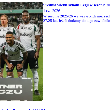
Średnia wieku składu Legii w sezonie 2
1 cze 2026
W sezonie 2025/26 we wszystkich meczach 
27,25 lat. Jeżeli dodamy do tego zawodnikó
zmniejsza się ona do 27,08 lat. W porównan
0,5 roku - wówczas średnia wyniosła 26,74 