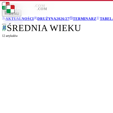
LEGIONISCI
.COM
LEGIONISCI
.COM
MENU
AKTUALNOŚCI
DRUŻYNA
2026/27
TERMINARZ
TABEL
#
ŚREDNIA WIEKU
12
artykułów