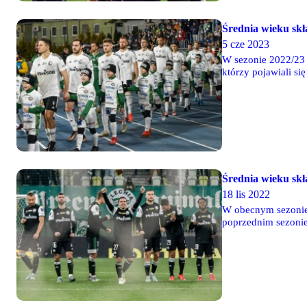
Średnia wieku skł
5 cze 2023
W sezonie 2022/23 
którzy pojawiali si
się o 0,36 roku - w
Średnia wieku skł
18 lis 2022
W obecnym sezonie 
poprzednim sezonie 
lat. W Legii zdecy