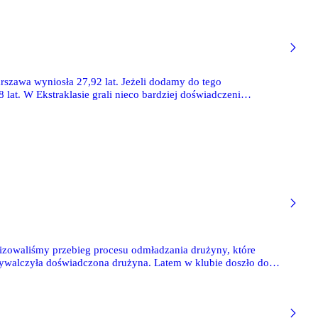
szawa wyniosła 27,92 lat. Jeżeli dodamy do tego
 lat. W Ekstraklasie grali nieco bardziej doświadczeni
ła się o niemal 2 lata - wówczas średnia wyniosła 26 lat.
izowaliśmy przebieg procesu odmładzania drużyny, które
wywalczyła doświadczona drużyna. Latem w klubie doszło do
a Ricardo Sa Pinto. Pora na drugie notowanie tej analizy.