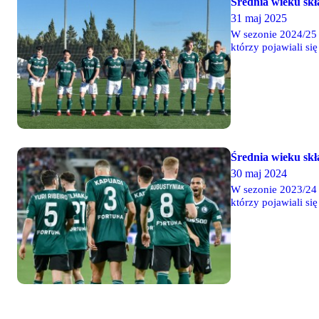
Średnia wieku skł
31 maj 2025
W sezonie 2024/25 
którzy pojawiali si
odmłodził się o 0,6
Średnia wieku skł
30 maj 2024
W sezonie 2023/24 
którzy pojawiali si
się o 0,57 roku - w