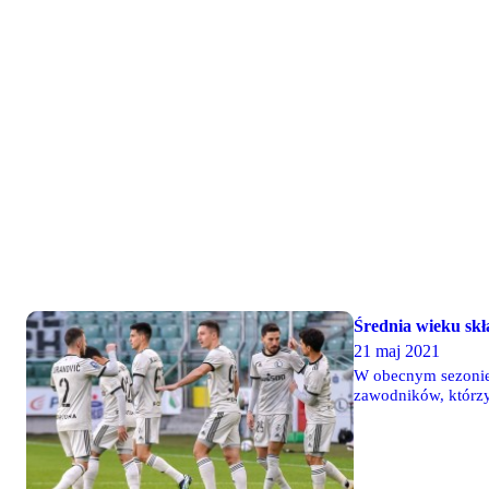
Średnia wieku skł
21 maj 2021
W obecnym sezonie 
zawodników, którzy 
zawodnicy - średni
lat.