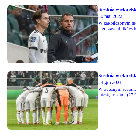
Średnia wieku skł
30 maj 2022
W zakończonym nied
tego zawodników, kt
doświadczeni zawod
średnia wyniosła 27
Średnia wieku skł
23 gru 2021
W obecnym sezonie 
miesięcy temu (27,9
Ekstraklasie grali 