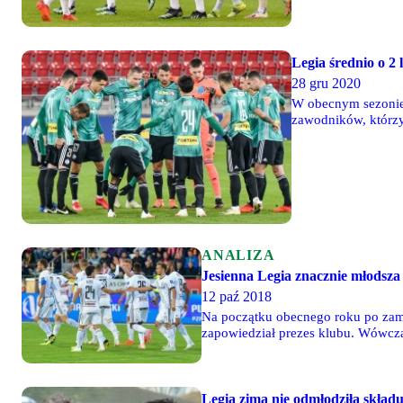
Legia średnio o 2 
28 gru 2020
W obecnym sezonie 
zawodników, którzy 
zawodnicy - średnia
ANALIZA
Jesienna Legia znacznie młodsza
12 paź 2018
Na początku obecnego roku po zam
zapowiedział prezes klubu. Wówcza
wielu zawirowań i dopiero we wrześn
Legia zimą nie odmłodziła skład