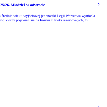
025/26. Młodzież w odwrocie
średnia wieku wyjściowej jedenastki Legii Warszawa wyniosła
w, którzy pojawiali się na boisku z ławki rezerwowych, to
iu z rozgrywkami 2024/25, grający skład Legii postarzał się o
lat.