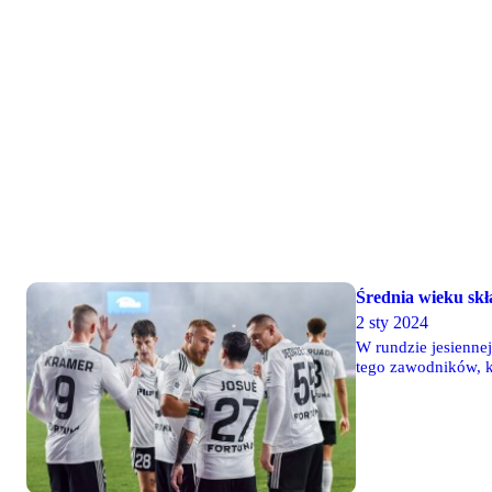
Średnia wieku skł
2 sty 2024
W rundzie jesienne
tego zawodników, k
Legii postarzała si