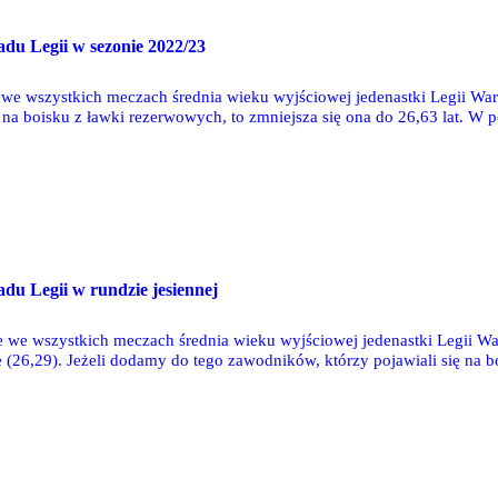
adu Legii w sezonie 2022/23
we wszystkich meczach średnia wieku wyjściowej jedenastki Legii War
ę na boisku z ławki rezerwowych, to zmniejsza się ona do 26,63 lat. 
ówczas średnia wyniosła 26,46 lat.
adu Legii w rundzie jesiennej
we wszystkich meczach średnia wieku wyjściowej jedenastki Legii War
(26,29). Jeżeli dodamy do tego zawodników, którzy pojawiali się na b
dowanie spadł odsetek występów nastolatków, a wzrosła występów liczb