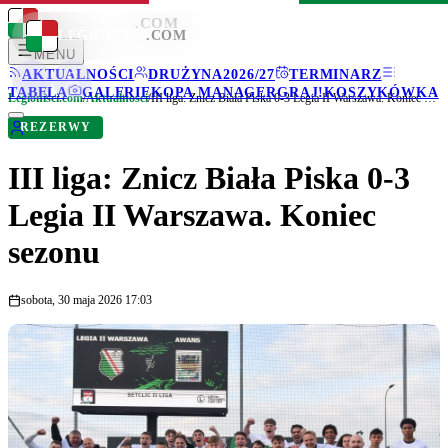
LEGIONISCI
.COM
LEGIONISCI
.COM
MENU
AKTUALNOŚCI
DRUŻYNA
2026/27
TERMINARZ
TABELA
GALERIE
KOPA MANAGER
GRAJ!
KOSZYKÓWKA
Legionisci.com
/
Aktualności
/
III liga: Znicz Biała Piska 0-3 Legia II Warszawa. Koniec sezonu
REZERWY
III liga: Znicz Biała Piska 0-3
Legia II Warszawa. Koniec
sezonu
sobota, 30 maja 2026 17:03