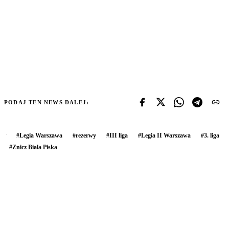
PODAJ TEN NEWS DALEJ:
#
Legia Warszawa
#
rezerwy
#
III liga
#
Legia II Warszawa
#
3. liga
#
Znicz Biała Piska