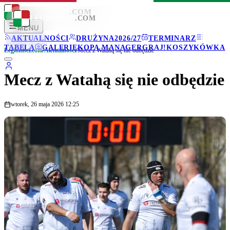
LEGIONISCI
.COM
LEGIONISCI
.COM
MENU
AKTUALNOŚCI
DRUŻYNA
2026/27
TERMINARZ
TABELA
GALERIE
KOPA MANAGER
GRAJ!
KOSZYKÓWKA
Legionisci.com
/
Aktualności
/
Mecz z Watahą się nie odbędzie
Mecz z Watahą się nie odbędzie
wtorek, 26 maja 2026 12:25