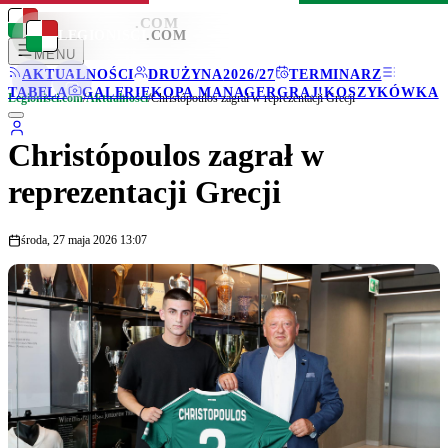
LEGIONISCI
.COM
LEGIONISCI
.COM
MENU
AKTUALNOŚCI
DRUŻYNA
2026/27
TERMINARZ
TABELA
GALERIE
KOPA MANAGER
GRAJ!
KOSZYKÓWKA
Legionisci.com
/
Aktualności
/
Christópoulos zagrał w reprezentacji Grecji
Christópoulos zagrał w
reprezentacji Grecji
środa, 27 maja 2026 13:07