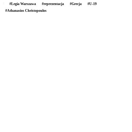
#
Legia Warszawa
#
reprezentacja
#
Grecja
#
U-19
#
Athanasios Christopoulos