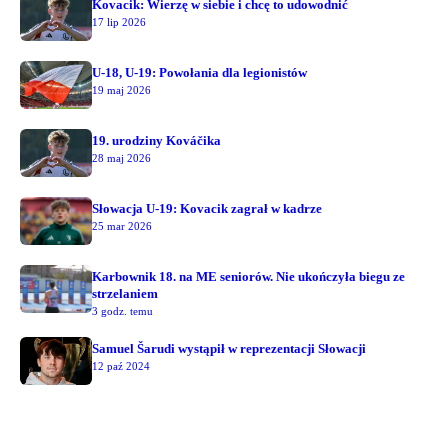
Kovacik: Wierzę w siebie i chcę to udowodnić
17 lip 2026
U-18, U-19: Powołania dla legionistów
19 maj 2026
19. urodziny Kováčika
28 maj 2026
Słowacja U-19: Kovacik zagrał w kadrze
25 mar 2026
Karbownik 18. na ME seniorów. Nie ukończyła biegu ze
strzelaniem
3 godz. temu
Samuel Šarudi wystąpił w reprezentacji Słowacji
12 paź 2024