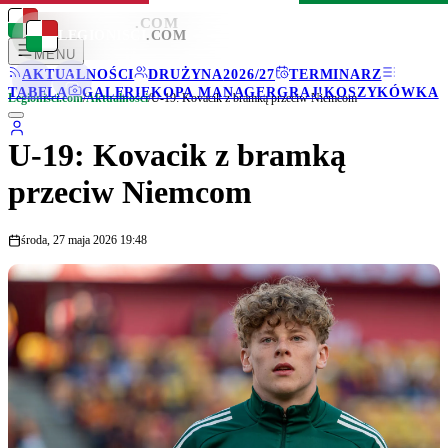
LEGIONISCI
.COM
LEGIONISCI
.COM
MENU
AKTUALNOŚCI
DRUŻYNA
2026/27
TERMINARZ
TABELA
GALERIE
KOPA MANAGER
GRAJ!
KOSZYKÓWKA
Legionisci.com
/
Aktualności
/
U-19: Kovacik z bramką przeciw Niemcom
U-19: Kovacik z bramką
przeciw Niemcom
środa, 27 maja 2026 19:48