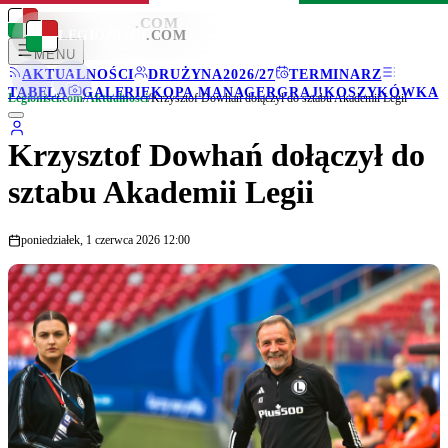
LEGIONISCI
.COM
LEGIONISCI
.COM
MENU
AKTUALNOŚCI
DRUŻYNA
2026/27
TERMINARZ
TABELA
GALERIE
KOPA MANAGER
GRAJ!
KOSZYKÓWKA
Legionisci.com
/
Aktualności
/
Krzysztof Dowhań dołączył do sztabu Akademii Legii
Krzysztof Dowhań dołączył do
sztabu Akademii Legii
poniedziałek, 1 czerwca 2026 12:00