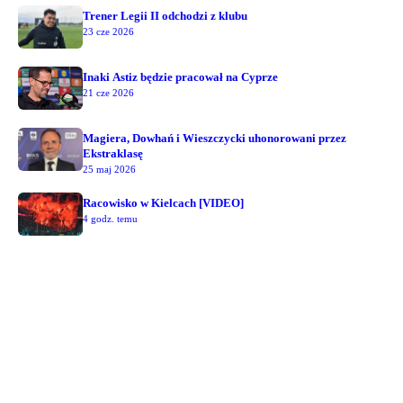
Trener Legii II odchodzi z klubu
23 cze 2026
Inaki Astiz będzie pracował na Cyprze
21 cze 2026
Magiera, Dowhań i Wieszczycki uhonorowani przez
Ekstraklasę
25 maj 2026
Racowisko w Kielcach [VIDEO]
4 godz. temu