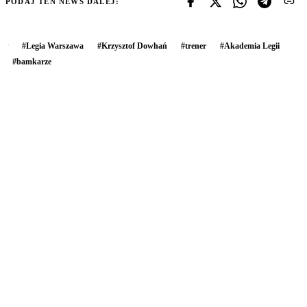
PODAJ TEN NEWS DALEJ:
#
Legia Warszawa
#
Krzysztof Dowhań
#
trener
#
Akademia Legii
#
bamkarze