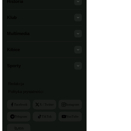
Historia
Klub
Multimedia
Kibice
Sporty
Redakcja
Polityka prywatności
Facebook
X / Twitter
Instagram
Telegram
TikTok
YouTube
RSS