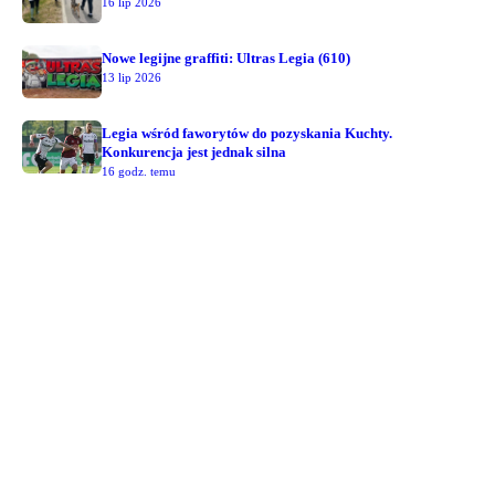
16 lip 2026
Nowe legijne graffiti: Ultras Legia (610)
13 lip 2026
Legia wśród faworytów do pozyskania Kuchty.
Konkurencja jest jednak silna
16 godz. temu