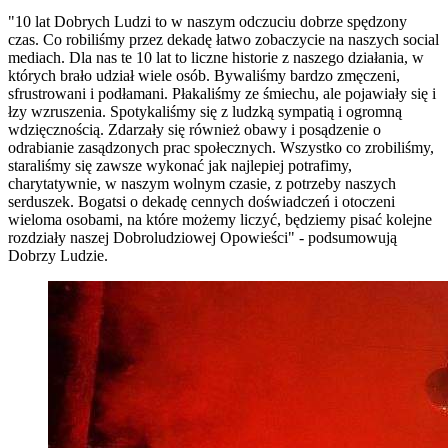
"10 lat Dobrych Ludzi to w naszym odczuciu dobrze spędzony
czas. Co robiliśmy przez dekadę łatwo zobaczycie na naszych social
mediach. Dla nas te 10 lat to liczne historie z naszego działania, w
których brało udział wiele osób. Bywaliśmy bardzo zmęczeni,
sfrustrowani i podłamani. Płakaliśmy ze śmiechu, ale pojawiały się i
łzy wzruszenia. Spotykaliśmy się z ludzką sympatią i ogromną
wdzięcznością. Zdarzały się również obawy i posądzenie o
odrabianie zasądzonych prac społecznych. Wszystko co zrobiliśmy,
staraliśmy się zawsze wykonać jak najlepiej potrafimy,
charytatywnie, w naszym wolnym czasie, z potrzeby naszych
serduszek. Bogatsi o dekadę cennych doświadczeń i otoczeni
wieloma osobami, na które możemy liczyć, będziemy pisać kolejne
rozdziały naszej Dobroludziowej Opowieści" - podsumowują
Dobrzy Ludzie.