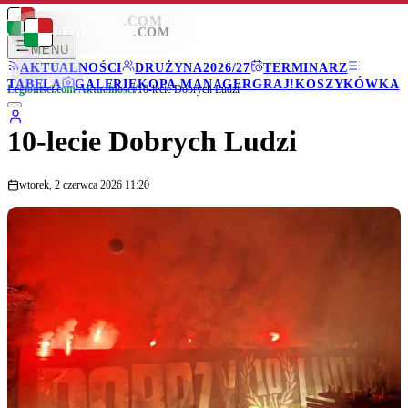
LEGIONISCI
.COM
LEGIONISCI
.COM
MENU
AKTUALNOŚCI
DRUŻYNA
2026/27
TERMINARZ
TABELA
GALERIE
KOPA MANAGER
GRAJ!
KOSZYKÓWKA
Legionisci.com
/
Aktualności
/
10-lecie Dobrych Ludzi
10-lecie Dobrych Ludzi
wtorek, 2 czerwca 2026 11:20