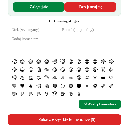
Zaloguj się
Zarejestruj się
lub komentuj jako gość
🙂
😊
😃
😁
😂
🤣
😇
😉
😜
😎
😍
🤩
😤
🤨
😐
🤔
🧐
🥳
😟
☹️
😢
😭
😡
🤬
🤯
👍
👎
💪
👏
🤝
🖐
🙏
🎉
👀
🤡
💩
☠️
❤️
🤍
💚
🖤
🔥
💥
🚀
🔴
⚪️
🟢
⚫️
⭐️
⚽️
🏀
🏉
🏐
🥇
🥈
🥉
🏅
🏆
🍺
🍻
🕯
Wyślij komentarz
Zobacz wszystkie komentarze (
9
)