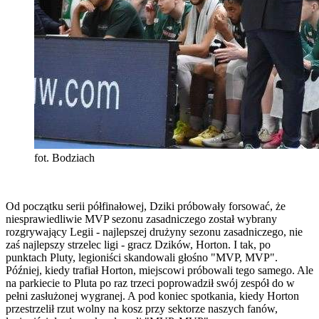
fot. Bodziach
Od początku serii półfinałowej, Dziki próbowały forsować, że
niesprawiedliwie MVP sezonu zasadniczego został wybrany
rozgrywający Legii - najlepszej drużyny sezonu zasadniczego, nie
zaś najlepszy strzelec ligi - gracz Dzików, Horton. I tak, po
punktach Pluty, legioniści skandowali głośno "MVP, MVP".
Później, kiedy trafiał Horton, miejscowi próbowali tego samego. Ale
na parkiecie to Pluta po raz trzeci poprowadził swój zespół do w
pełni zasłużonej wygranej. A pod koniec spotkania, kiedy Horton
przestrzelił rzut wolny na kosz przy sektorze naszych fanów,