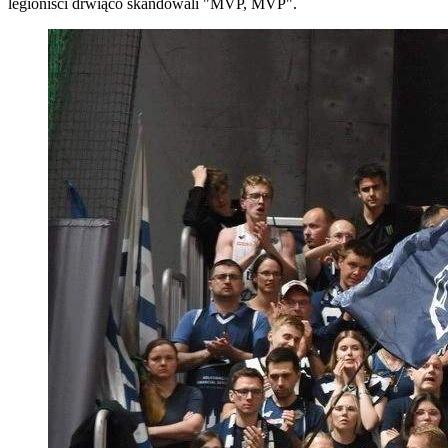
legioniści drwiąco skandowali "MVP, MVP".