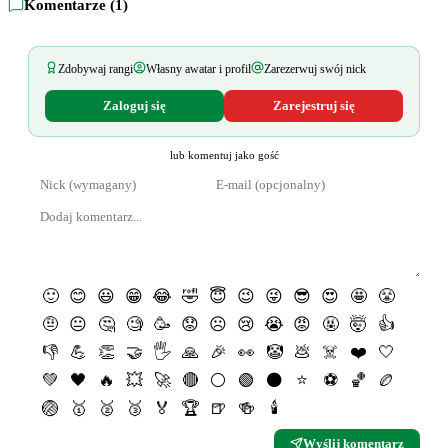
Komentarze (
1
)
Zdobywaj rangi
Własny awatar i profil
Zarezerwuj swój nick
Zaloguj się
Zarejestruj się
lub komentuj jako gość
🙂
😊
😃
😁
😂
🤣
😇
😉
😜
😎
😍
🤩
😤
🤨
😐
🤔
🧐
🥳
😟
☹️
😢
😭
😡
🤬
🤯
👍
👎
💪
👏
🤝
🖐
🙏
🎉
👀
🤡
💩
☠️
❤️
🤍
💚
🖤
🔥
💥
🚀
🔴
⚪️
🟢
⚫️
⭐️
⚽️
🏀
🏉
🏐
🥇
🥈
🥉
🏅
🏆
🍺
🍻
🕯
Wyślij komentarz