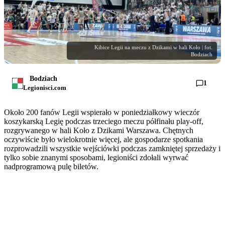
Kibice Legii na meczu z Dzikami w hali Koło | fot.
Bodziach
Bodziach
1
Legionisci.com
Około 200 fanów Legii wspierało w poniedziałkowy wieczór
koszykarską Legię podczas trzeciego meczu półfinału play-off,
rozgrywanego w hali Koło z Dzikami Warszawa. Chętnych
oczywiście było wielokrotnie więcej, ale gospodarze spotkania
rozprowadzili wszystkie wejściówki podczas zamkniętej sprzedaży i
tylko sobie znanymi sposobami, legioniści zdołali wyrwać
nadprogramową pulę biletów.