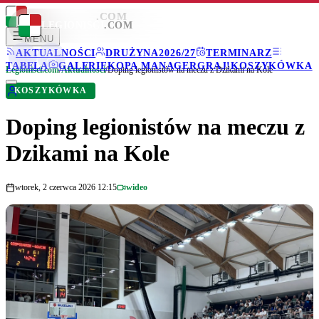
LEGIONISCI
.COM
LEGIONISCI
.COM
MENU
AKTUALNOŚCI
DRUŻYNA
2026/27
TERMINARZ
TABELA
GALERIE
KOPA MANAGER
GRAJ!
KOSZYKÓWKA
Legionisci.com
/
Aktualności
/
Doping legionistów na meczu z Dzikami na Kole
KOSZYKÓWKA
Doping legionistów na meczu z
Dzikami na Kole
wtorek, 2 czerwca 2026 12:15
wideo