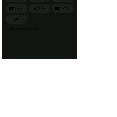
Telegram
TikTok
YouTube
RSS
Projekt i wykonanie:
24style.pl