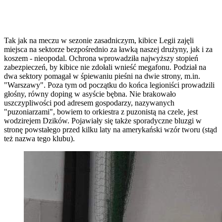
Tak jak na meczu w sezonie zasadniczym, kibice Legii zajęli
miejsca na sektorze bezpośrednio za ławką naszej drużyny, jak i za
koszem - nieopodal. Ochrona wprowadziła najwyższy stopień
zabezpieczeń, by kibice nie zdołali wnieść megafonu. Podział na
dwa sektory pomagał w śpiewaniu pieśni na dwie strony, m.in.
"Warszawy". Poza tym od początku do końca legioniści prowadzili
głośny, równy doping w asyście bębna. Nie brakowało
uszczypliwości pod adresem gospodarzy, nazywanych
"puzoniarzami", bowiem to orkiestra z puzonistą na czele, jest
wodzirejem Dzików. Pojawiały się także sporadyczne bluzgi w
stronę powstałego przed kilku laty na amerykański wzór tworu (stąd
też nazwa tego klubu).