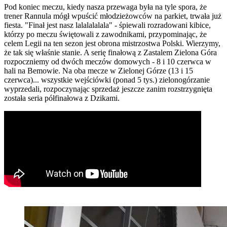
Pod koniec meczu, kiedy nasza przewaga była na tyle spora, że
trener Rannula mógł wpuścić młodzieżowców na parkiet, trwała już
fiesta. "Finał jest nasz lalalalalala" - śpiewali rozradowani kibice,
którzy po meczu świętowali z zawodnikami, przypominając, że
celem Legii na ten sezon jest obrona mistrzostwa Polski. Wierzymy,
że tak się właśnie stanie. A serię finałową z Zastalem Zielona Góra
rozpoczniemy od dwóch meczów domowych - 8 i 10 czerwca w
hali na Bemowie. Na oba mecze w Zielonej Górze (13 i 15
czerwca)... wszystkie wejściówki (ponad 5 tys.) zielonogórzanie
wyprzedali, rozpoczynając sprzedaż jeszcze zanim rozstrzygnięta
została seria półfinałowa z Dzikami.