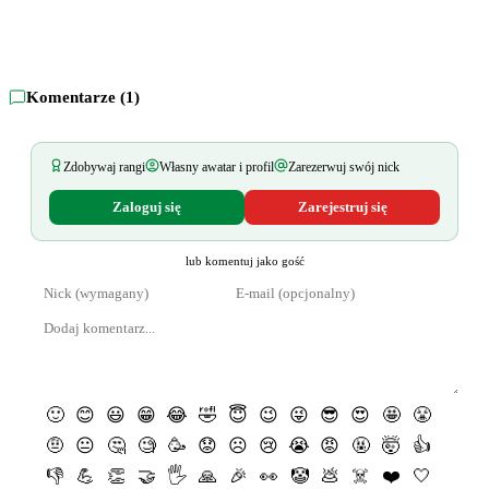
Komentarze (
1
)
Zdobywaj rangi
Własny awatar i profil
Zarezerwuj swój nick
Zaloguj się
Zarejestruj się
lub komentuj jako gość
🙂
😊
😃
😁
😂
🤣
😇
😉
😜
😎
😍
🤩
😤
🤨
😐
🤔
🧐
🥳
😟
☹️
😢
😭
😡
🤬
🤯
👍
👎
💪
👏
🤝
🖐
🙏
🎉
👀
🤡
💩
☠️
❤️
🤍