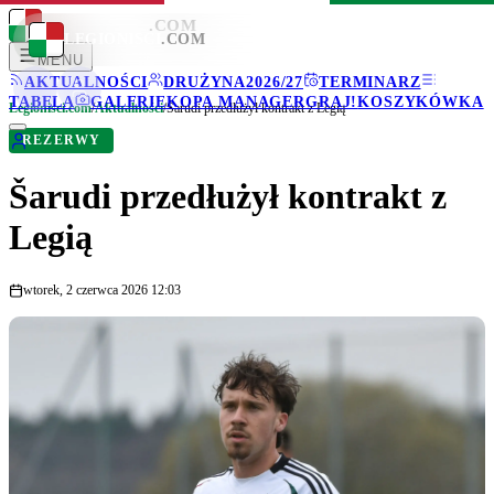
LEGIONISCI
.COM
LEGIONISCI
.COM
MENU
AKTUALNOŚCI
DRUŻYNA
2026/27
TERMINARZ
TABELA
GALERIE
KOPA MANAGER
GRAJ!
KOSZYKÓWKA
Legionisci.com
/
Aktualności
/
Šarudi przedłużył kontrakt z Legią
REZERWY
Šarudi przedłużył kontrakt z
Legią
wtorek, 2 czerwca 2026 12:03