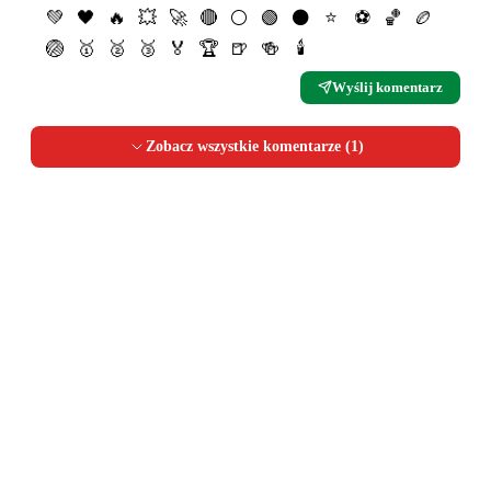
💚
🖤
🔥
💥
🚀
🔴
⚪️
🟢
⚫️
⭐️
⚽️
🏀
🏉
🏐
🥇
🥈
🥉
🏅
🏆
🍺
🍻
🕯
Wyślij komentarz
Zobacz wszystkie komentarze (
1
)