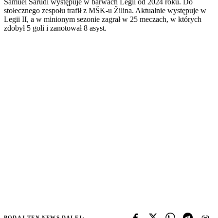
Samuel Šarudi występuje w barwach Legii od 2024 roku. Do
stołecznego zespołu trafił z MŠK-u Žilina. Aktualnie występuje w
Legii II, a w minionym sezonie zagrał w 25 meczach, w których
zdobył 5 goli i zanotował 8 asyst.
PODAJ TEN NEWS DALEJ: