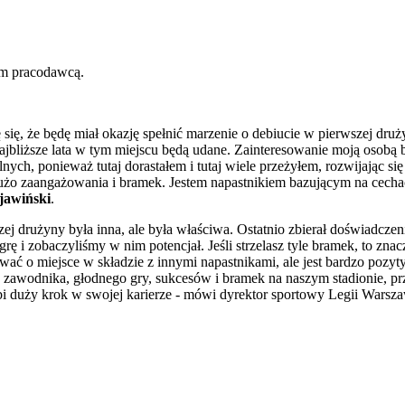
nim pracodawcą.
ę się, że będę miał okazję spełnić marzenie o debiucie w pierwszej dru
 najbliższe lata w tym miejscu będą udane. Zainteresowanie moją osobą 
nych, ponieważ tutaj dorastałem i tutaj wiele przeżyłem, rozwijając s
 dużo zaangażowania i bramek. Jestem napastnikiem bazującym na cech
jawiński
.
j drużyny była inna, ale była właściwa. Ostatnio zbierał doświadczeni
rę i zobaczyliśmy w nim potencjał. Jeśli strzelasz tyle bramek, to zn
rować o miejsce w składzie z innymi napastnikami, ale jest bardzo poz
o zawodnika, głodnego gry, sukcesów i bramek na naszym stadionie, p
bi duży krok w swojej karierze - mówi dyrektor sportowy Legii Wars