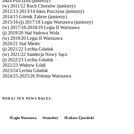
Iskra Pszczyna (juniorzy)
(w) 2011/12 Ruch Chorzów (juniorzy)
2012/13-2013/14 Iskra Pszczyna (juniorzy)
2014/15 Górnik Zabrze (juniorzy)
2015/16-(j) 2017/18 Legia Warszawa (juniorzy)
(w) 2017/18-2018/19 Legia II Warszawa
(j) 2019/20 Stal Stalowa Wola
(w) 2019/20 Legia II Warszawa
2020/21 Stal Mielec
(j) 2021/22 Lechia Gdańsk
(w) 2021/22 Sandecja Nowy Sącz
(j) 2022/23 Lechia Gdańsk
2022/23 Widzew Łódź
2023/24 Lechia Gdańsk
2024/25-2025/26 Polonia Warszawa
PODAJ TEN NEWS DALEJ:
#
Legia Warszawa
#
transfery
#
Łukasz Zjawiński