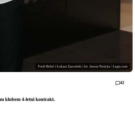
Fredi Bobić i Łukasz Zjawiński | fot. Janusz Partyka / Legia.com
42
ym klubem 4-letni kontrakt.