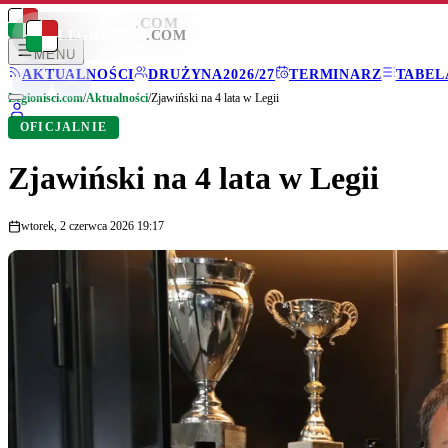
LEGIONISCI
.COM
LEGIONISCI
.COM
MENU
AKTUALNOŚCI
DRUŻYNA
2026/27
TERMINARZ
TABEL
Legionisci.com
/
Aktualności
/
Zjawiński na 4 lata w Legii
OFICJALNIE
Zjawiński na 4 lata w Legii
wtorek, 2 czerwca 2026 19:17