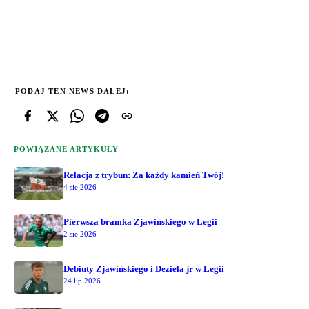
PODAJ TEN NEWS DALEJ:
POWIĄZANE ARTYKUŁY
Relacja z trybun: Za każdy kamień Twój!
4 sie 2026
Pierwsza bramka Zjawińskiego w Legii
2 sie 2026
Debiuty Zjawińskiego i Deziela jr w Legii
24 lip 2026