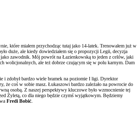
żynie, które miałem przychodząc tutaj jako 14-latek. Trenowałem już w
było duże, ale kiedy dowiedziałem się o propozycji Legii, decyzja
ię jako zawodnik. Mój powrót na Łazienkowską to jeden z celów, jaki
ach wolicjonalnych, ale też dobrze czującym się w polu karnym. Dam
e i zdobył bardzo wiele bramek na poziomie I ligi. Dyrektor
aczy, że coś w sobie masz. Łukaszowi bardzo zależało na powrocie do
ytywną osobą. Z naszej perspektywy kluczowe było wzmocnienie tej
rzed Żyletą, co dla niego będzie czymś wyjątkowym. Będziemy
zawa
Fredi Bobić
.