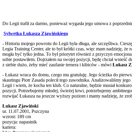
Do Legii trafił za darmo, ponieważ wygasła jego umowa z poprzed
Sylwetka Łukasza Zjawińskiego
- Historia mojego powrotu do Legii była długa, ale szczęśliwa. Ciesz
Legia Training Center, ale to był krótki czas, więc mam nadzieję, że
mogła być tylko jedna. To był priorytet również z przyczyn emocjonal
sobie postawiłem. Dojrzałem na swojej pozycji, będę chciał wnieść
z siebie dużo, żeby mieć zaufanie trenera i kibiców - mówi
Łukasz Z
- Łukasz wraca do domu, czego mu gratuluję. Jego ścieżka do pierwsze
skautingu Piotr Zasada polecił tego zawodnika. Analizowaliśmy jego g
Legii i wiem, że kocha ten klub. Co naturalne, będzie musiał konku
pozycji. Potrzebujemy młodej, świeżej krwi, potrzebujemy ambitneg
rozwijać Łukasza na jeszcze wyższy poziom i mamy nadzieję, że zro
Łukasz Zjawiński
ur. 11.07.2001, Pszczyna
wzrost: 189 cm
pozycja: napastnik
kariera: