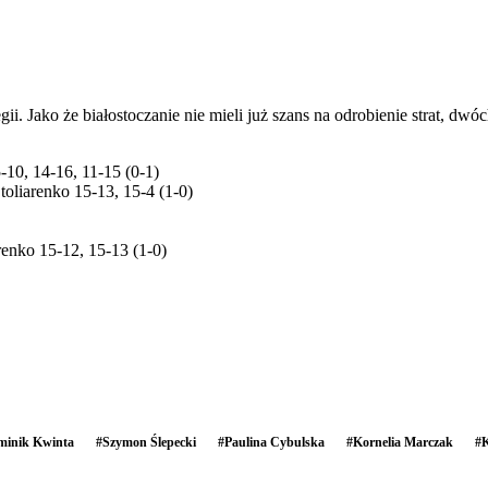
i. Jako że białostoczanie nie mieli już szans na odrobienie strat, dwóc
10, 14-16, 11-15 (0-1)
oliarenko 15-13, 15-4 (1-0)
enko 15-12, 15-13 (1-0)
minik Kwinta
#
Szymon Ślepecki
#
Paulina Cybulska
#
Kornelia Marczak
#
K