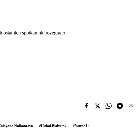
h ostatnich spotkań nie rozegrano.
aloyana Nalbantova
#
Hubal Białystok
#
Yonne Li