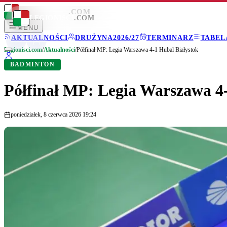
LEGIONISCI
.COM
LEGIONISCI
.COM
MENU
AKTUALNOŚCI
DRUŻYNA
2026/27
TERMINARZ
TABEL
Legionisci.com
/
Aktualności
/
Półfinał MP: Legia Warszawa 4-1 Hubal Białystok
BADMINTON
Półfinał MP: Legia Warszawa 4
poniedziałek, 8 czerwca 2026 19:24