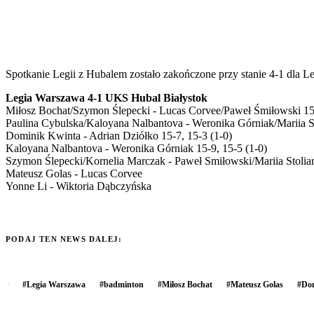
Spotkanie Legii z Hubalem zostało zakończone przy stanie 4-1 dla Legi
Legia Warszawa 4-1 UKS Hubal Białystok
Miłosz Bochat/Szymon Ślepecki - Lucas Corvee/Paweł Śmiłowski 15-
Paulina Cybulska/Kaloyana Nalbantova - Weronika Górniak/Mariia St
Dominik Kwinta - Adrian Dziółko 15-7, 15-3 (1-0)
Kaloyana Nalbantova - Weronika Górniak 15-9, 15-5 (1-0)
Szymon Ślepecki/Kornelia Marczak - Paweł Smiłowski/Mariia Stoliar
Mateusz Golas - Lucas Corvee
Yonne Li - Wiktoria Dąbczyńska
PODAJ TEN NEWS DALEJ:
#
Legia Warszawa
#
badminton
#
Miłosz Bochat
#
Mateusz Golas
#
Do