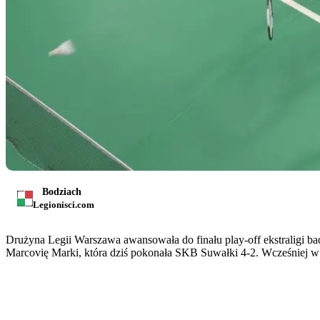
Bodziach
Legionisci.com
Drużyna Legii Warszawa awansowała do finału play-off ekstraligi ba
Marcovię Marki, która dziś pokonała SKB Suwałki 4-2. Wcześniej w 