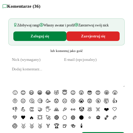
Komentarze (
36
)
Zdobywaj rangi
Własny awatar i profil
Zarezerwuj swój nick
Zaloguj się
Zarejestruj się
lub komentuj jako gość
🙂
😊
😃
😁
😂
🤣
😇
😉
😜
😎
😍
🤩
😤
🤨
😐
🤔
🧐
🥳
😟
☹️
😢
😭
😡
🤬
🤯
👍
👎
💪
👏
🤝
🖐
🙏
🎉
👀
🤡
💩
☠️
❤️
🤍
💚
🖤
🔥
💥
🚀
🔴
⚪️
🟢
⚫️
⭐️
⚽️
🏀
🏉
🏐
🥇
🥈
🥉
🏅
🏆
🍺
🍻
🕯