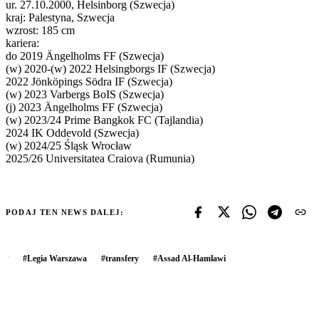
ur. 27.10.2000, Helsinborg (Szwecja)
kraj: Palestyna, Szwecja
wzrost: 185 cm
kariera:
do 2019 Ängelholms FF (Szwecja)
(w) 2020-(w) 2022 Helsingborgs IF (Szwecja)
2022 Jönköpings Södra IF (Szwecja)
(w) 2023 Varbergs BoIS (Szwecja)
(j) 2023 Ängelholms FF (Szwecja)
(w) 2023/24 Prime Bangkok FC (Tajlandia)
2024 IK Oddevold (Szwecja)
(w) 2024/25 Śląsk Wrocław
2025/26 Universitatea Craiova (Rumunia)
PODAJ TEN NEWS DALEJ:
#
Legia Warszawa
#
transfery
#
Assad Al-Hamlawi