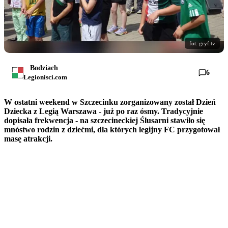
fot. gryf.tv
Bodziach
6
Legionisci.com
W ostatni weekend w Szczecinku zorganizowany został Dzień
Dziecka z Legią Warszawa - już po raz ósmy. Tradycyjnie
dopisała frekwencja - na szczecineckiej Ślusarni stawiło się
mnóstwo rodzin z dziećmi, dla których legijny FC przygotował
masę atrakcji.