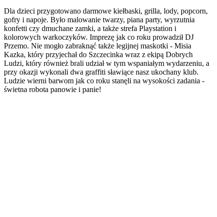
Dla dzieci przygotowano darmowe kiełbaski, grilla, lody, popcorn,
gofry i napoje. Było malowanie twarzy, piana party, wyrzutnia
konfetti czy dmuchane zamki, a także strefa Playstation i
kolorowych warkoczyków. Imprezę jak co roku prowadził DJ
Przemo. Nie mogło zabraknąć także legijnej maskotki - Misia
Kazka, który przyjechał do Szczecinka wraz z ekipą Dobrych
Ludzi, który również brali udział w tym wspaniałym wydarzeniu, a
przy okazji wykonali dwa graffiti sławiące nasz ukochany klub.
Ludzie wierni barwom jak co roku stanęli na wysokości zadania -
świetna robota panowie i panie!