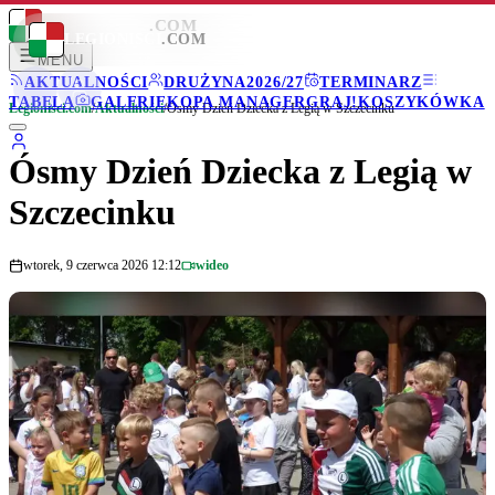
LEGIONISCI
.COM
LEGIONISCI
.COM
MENU
AKTUALNOŚCI
DRUŻYNA
2026/27
TERMINARZ
TABELA
GALERIE
KOPA MANAGER
GRAJ!
KOSZYKÓWKA
Legionisci.com
/
Aktualności
/
Ósmy Dzień Dziecka z Legią w Szczecinku
Ósmy Dzień Dziecka z Legią w
Szczecinku
wtorek, 9 czerwca 2026 12:12
wideo