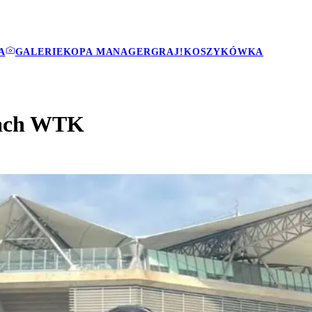
A
GALERIE
KOPA MANAGER
GRAJ!
KOSZYKÓWKA
jach WTK