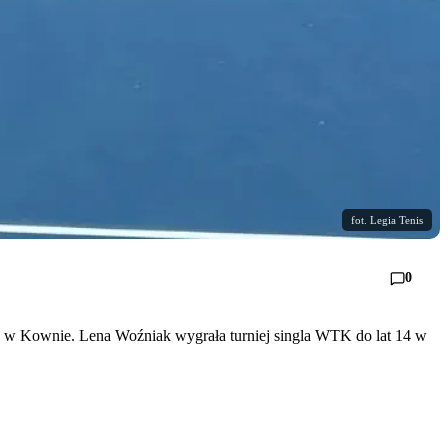
fot. Legia Tenis
0
30 w Kownie. Lena Woźniak wygrała turniej singla WTK do lat 14 w