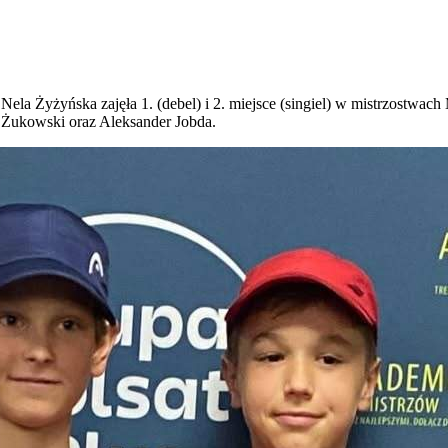
la Żyżyńska zajęła 1. (debel) i 2. miejsce (singiel) w mistrzostwac
ł Żukowski oraz Aleksander Jobda.