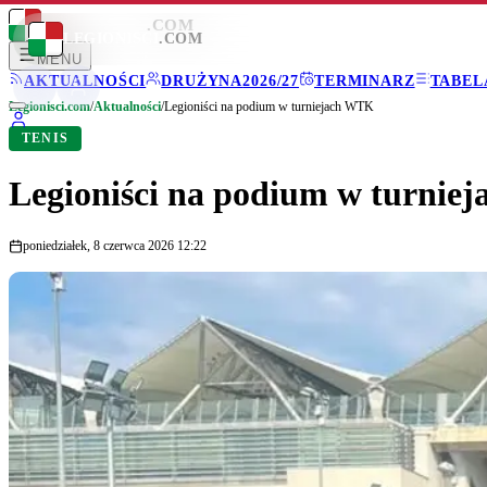
LEGIONISCI
.COM
LEGIONISCI
.COM
MENU
AKTUALNOŚCI
DRUŻYNA
2026/27
TERMINARZ
TABEL
Legionisci.com
/
Aktualności
/
Legioniści na podium w turniejach WTK
TENIS
Legioniści na podium w turnie
poniedziałek, 8 czerwca 2026 12:22