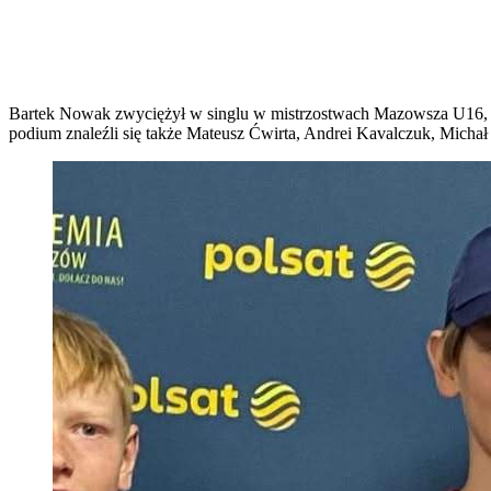
Bartek Nowak zwyciężył w singlu w mistrzostwach Mazowsza U16, Ne
podium znaleźli się także Mateusz Ćwirta, Andrei Kavalczuk, Micha