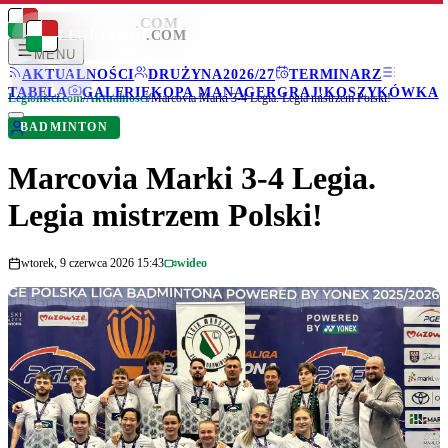
LEGIONISCI
.COM
LEGIONISCI
.COM
MENU
AKTUALNOŚCI
DRUŻYNA
2026/27
TERMINARZ
TABELA
GALERIE
KOPA MANAGER
GRAJ!
KOSZYKÓWKA
Legionisci.com
/
Aktualności
/
Marcovia Marki 3-4 Legia. Legia mistrzem Polski!
BADMINTON
Marcovia Marki 3-4 Legia.
Legia mistrzem Polski!
wtorek, 9 czerwca 2026 15:43
wideo