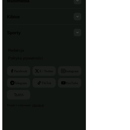
Multimedia
Kibice
Sporty
Redakcja
Polityka prywatności
Facebook
X / Twitter
Instagram
Telegram
TikTok
YouTube
RSS
Projekt i wykonanie:
24style.pl