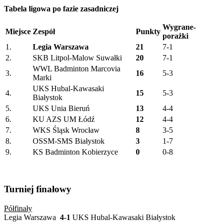
Tabela ligowa po fazie zasadniczej
Wygrane-
Miejsce
Zespół
Punkty
porażki
1.
Legia Warszawa
21
7-1
2.
SKB Litpol-Malow Suwałki
20
7-1
WWL Badminton Marcovia
3.
16
5-3
Marki
UKS Hubal-Kawasaki
4.
15
5-3
Białystok
5.
UKS Unia Bieruń
13
4-4
6.
KU AZS UM Łódź
12
4-4
7.
WKS Śląsk Wrocław
8
3-5
8.
OSSM-SMS Białystok
3
1-7
9.
KS Badminton Kobierzyce
0
0-8
Turniej finałowy
Półfinały
Legia Warszawa
4-1
UKS Hubal-Kawasaki Białystok