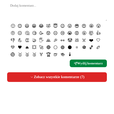
🙂
😊
😃
😁
😂
🤣
😇
😉
😜
😎
😍
🤩
😤
🤨
😐
🤔
🧐
🥳
😟
☹️
😢
😭
😡
🤬
🤯
👍
👎
💪
👏
🤝
🖐
🙏
🎉
👀
🤡
💩
☠️
❤️
🤍
💚
🖤
🔥
💥
🚀
🔴
⚪️
🟢
⚫️
⭐️
⚽️
🏀
🏉
🏐
🥇
🥈
🥉
🏅
🏆
🍺
🍻
🕯
Wyślij komentarz
Zobacz wszystkie komentarze (
7
)