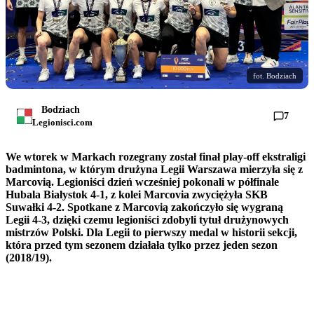
fot. Bodziach
Bodziach
7
Legionisci.com
We wtorek w Markach rozegrany został finał play-off ekstraligi
badmintona, w którym drużyna Legii Warszawa mierzyła się z
Marcovią. Legioniści dzień wcześniej pokonali w półfinale
Hubala Białystok 4-1, z kolei Marcovia zwyciężyła SKB
Suwałki 4-2. Spotkane z Marcovią zakończyło się wygraną
Legii 4-3, dzięki czemu legioniści zdobyli tytuł drużynowych
mistrzów Polski. Dla Legii to pierwszy medal w historii sekcji,
która przed tym sezonem działała tylko przez jeden sezon
(2018/19).