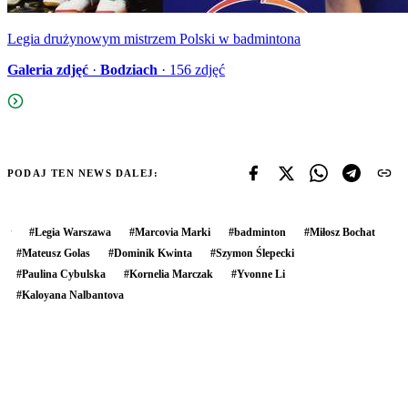
Legia drużynowym mistrzem Polski w badmintona
Galeria zdjęć
·
Bodziach
·
156
zdjęć
PODAJ TEN NEWS DALEJ:
#
Legia Warszawa
#
Marcovia Marki
#
badminton
#
Miłosz Bochat
#
Mateusz Golas
#
Dominik Kwinta
#
Szymon Ślepecki
#
Paulina Cybulska
#
Kornelia Marczak
#
Yvonne Li
#
Kaloyana Nalbantova