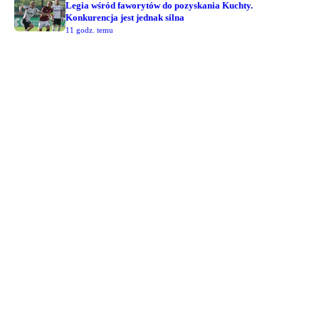
Legia wśród faworytów do pozyskania Kuchty.
Konkurencja jest jednak silna
11 godz. temu