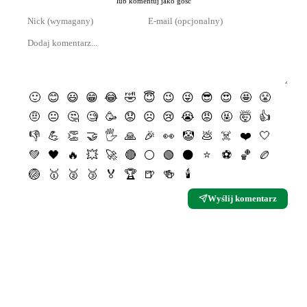
lub komentuj jako gość
🙂
😊
😃
😁
😂
🤣
😇
😉
😜
😎
😍
🤩
😤
🤨
😐
🤔
🧐
🥳
😟
☹️
😢
😭
😡
🤬
🤯
👍
👎
💪
👏
🤝
🖐
🙏
🎉
👀
🤡
💩
☠️
❤️
🤍
💚
🖤
🔥
💥
🚀
🔴
⚪️
🟢
⚫️
⭐️
⚽️
🏀
🏉
🏐
🥇
🥈
🥉
🏅
🏆
🍺
🍻
🕯
Wyślij komentarz