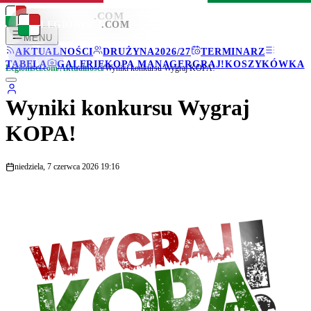
LEGIONISCI
.COM
LEGIONISCI
.COM
MENU
AKTUALNOŚCI
DRUŻYNA
2026/27
TERMINARZ
TABELA
GALERIE
KOPA MANAGER
GRAJ!
KOSZYKÓWKA
Legionisci.com
/
Aktualności
/
Wyniki konkursu Wygraj KOPA!
Wyniki konkursu Wygraj
KOPA!
niedziela, 7 czerwca 2026 19:16