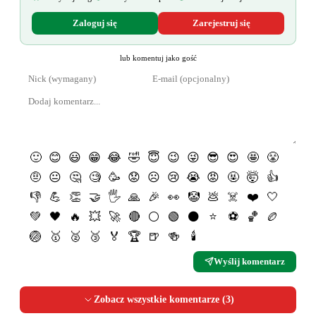
Zaloguj się
Zarejestruj się
lub komentuj jako gość
🙂
😊
😃
😁
😂
🤣
😇
😉
😜
😎
😍
🤩
😤
🤨
😐
🤔
🧐
🥳
😟
☹️
😢
😭
😡
🤬
🤯
👍
👎
💪
👏
🤝
🖐
🙏
🎉
👀
🤡
💩
☠️
❤️
🤍
💚
🖤
🔥
💥
🚀
🔴
⚪️
🟢
⚫️
⭐️
⚽️
🏀
🏉
🏐
🥇
🥈
🥉
🏅
🏆
🍺
🍻
🕯
Wyślij komentarz
Zobacz wszystkie komentarze (
3
)