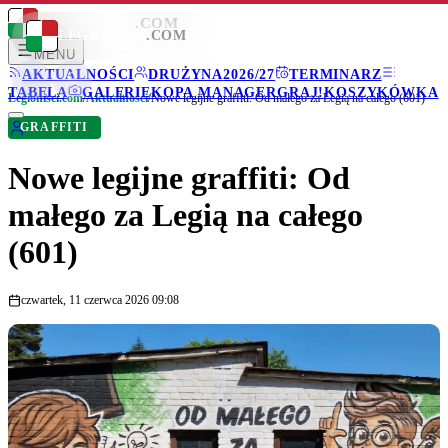
LEGIONISCI
.COM
LEGIONISCI
.COM
MENU
AKTUALNOŚCI
DRUŻYNA
2026/27
TERMINARZ
TABELA
GALERIE
KOPA MANAGER
GRAJ!
KOSZYKÓWKA
Legionisci.com
/
Aktualności
/
Nowe legijne graffiti: Od małego za Legią na całego (601)
GRAFFITI
Nowe legijne graffiti: Od
małego za Legią na całego
(601)
czwartek, 11 czerwca 2026 09:08