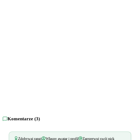
Komentarze (
3
)
Zdobywaj rangi
Własny awatar i profil
Zarezerwuj swój nick