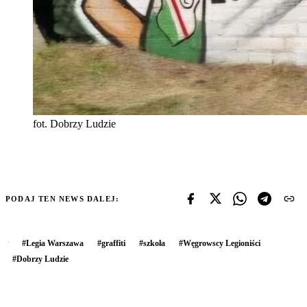
fot. Dobrzy Ludzie
PODAJ TEN NEWS DALEJ:
#
Legia Warszawa
#
graffiti
#
szkoła
#
Węgrowscy Legioniści
#
Dobrzy Ludzie