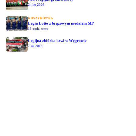
24 lip 2026
KOSZYKÓWKA
Legia Lotto z brązowym medalem MP
16 godz. temu
Legijna zbiórka krwi w Węgrowie
7 sie 2016