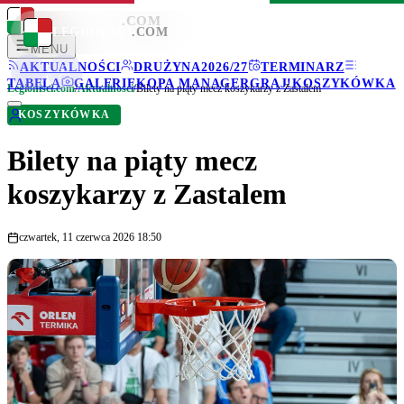
LEGIONISCI
.COM
LEGIONISCI
.COM
MENU
AKTUALNOŚCI
DRUŻYNA
2026/27
TERMINARZ
TABELA
GALERIE
KOPA MANAGER
GRAJ!
KOSZYKÓWKA
Legionisci.com
/
Aktualności
/
Bilety na piąty mecz koszykarzy z Zastalem
KOSZYKÓWKA
Bilety na piąty mecz
koszykarzy z Zastalem
czwartek, 11 czerwca 2026 18:50