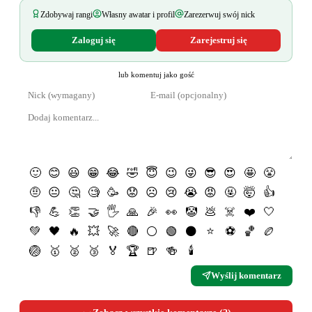
Zdobywaj rangi
Własny awatar i profil
Zarezerwuj swój nick
Zaloguj się
Zarejestruj się
lub komentuj jako gość
🙂
😊
😃
😁
😂
🤣
😇
😉
😜
😎
😍
🤩
😤
🤨
😐
🤔
🧐
🥳
😟
☹️
😢
😭
😡
🤬
🤯
👍
👎
💪
👏
🤝
🖐
🙏
🎉
👀
🤡
💩
☠️
❤️
🤍
💚
🖤
🔥
💥
🚀
🔴
⚪️
🟢
⚫️
⭐️
⚽️
🏀
🏉
🏐
🥇
🥈
🥉
🏅
🏆
🍺
🍻
🕯
Wyślij komentarz