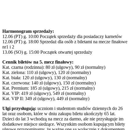
Harmonogram sprzedaży:
12.06 (PT) g. 10:00 Początek sprzedaży dla posiadaczy karnetów
12.06 (PT) g. 18:00 Sprzedaż dla osób z biletami na mecze finałowe
nr1 i 2
13.06 (SO) g. 15:00 Początek otwartej sprzedaży
Cennik biletów na 5. mecz finałowy:
Kat. czarna (rodzinna): 80 zł (ulgowy), 90 zł (normalny)
Kat. zielona: 110 zł (ulgowy), 120 zł (normalny)
Kat. biała: 120 zł (ulgowy), 130 zł (normalny)
Kat. czerwona: 140 zł (ulgowy), 150 zł (normalny)
Kat. Premium: 185 zł (ulgowy), 215 zł (normalny)
Kat. VIP: 419 zł (ulgowy), 549 zł (normalny)
Kat. VIP II: 349 zł (ulgowy), 449 zł (normalny)
Ulgi przysługują:
uczniom i studentom studiów dziennych do 26
lat oraz osobom, które w dniu zakupu biletu ukończyły 65 lat.
Dzieci do lat 3 wchodzą na mecz za darmo, ale nie przysługuje im
dodatkowe miejsce siedzące. Wszystkim osobom kupującym bilety
ulgowe przypominamy, że ważne one są wyłącznie z dokumentem