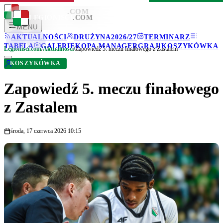
LEGIONISCI
.COM
LEGIONISCI
.COM
MENU
AKTUALNOŚCI
DRUŻYNA
2026/27
TERMINARZ
TABELA
GALERIE
KOPA MANAGER
GRAJ!
KOSZYKÓWKA
Legionisci.com
/
Aktualności
/
Zapowiedź 5. meczu finałowego z Zastalem
KOSZYKÓWKA
Zapowiedź 5. meczu finałowego
z Zastalem
środa, 17 czerwca 2026 10:15