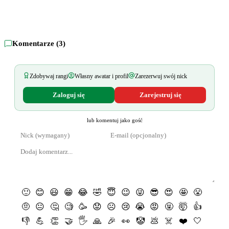
Komentarze (
3
)
Zdobywaj rangi
Własny awatar i profil
Zarezerwuj swój nick
Zaloguj się
Zarejestruj się
lub komentuj jako gość
🙂
😊
😃
😁
😂
🤣
😇
😉
😜
😎
😍
🤩
😤
🤨
😐
🤔
🧐
🥳
😟
☹️
😢
😭
😡
🤬
🤯
👍
👎
💪
👏
🤝
🖐
🙏
🎉
👀
🤡
💩
☠️
❤️
🤍