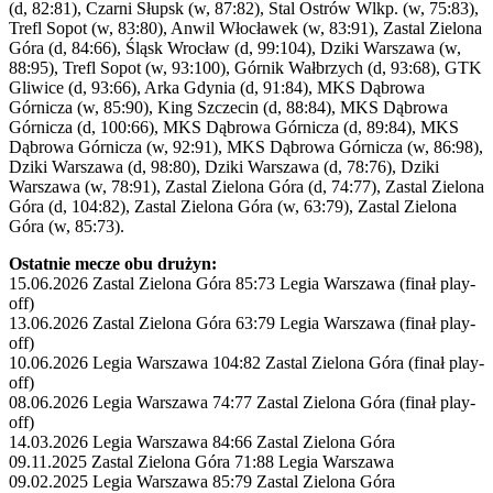
(d, 82:81), Czarni Słupsk (w, 87:82), Stal Ostrów Wlkp. (w, 75:83),
Trefl Sopot (w, 83:80), Anwil Włocławek (w, 83:91), Zastal Zielona
Góra (d, 84:66), Śląsk Wrocław (d, 99:104), Dziki Warszawa (w,
88:95), Trefl Sopot (w, 93:100), Górnik Wałbrzych (d, 93:68), GTK
Gliwice (d, 93:66), Arka Gdynia (d, 91:84), MKS Dąbrowa
Górnicza (w, 85:90), King Szczecin (d, 88:84), MKS Dąbrowa
Górnicza (d, 100:66), MKS Dąbrowa Górnicza (d, 89:84), MKS
Dąbrowa Górnicza (w, 92:91), MKS Dąbrowa Górnicza (w, 86:98),
Dziki Warszawa (d, 98:80), Dziki Warszawa (d, 78:76), Dziki
Warszawa (w, 78:91), Zastal Zielona Góra (d, 74:77), Zastal Zielona
Góra (d, 104:82), Zastal Zielona Góra (w, 63:79), Zastal Zielona
Góra (w, 85:73).
Ostatnie mecze obu drużyn:
15.06.2026 Zastal Zielona Góra 85:73 Legia Warszawa (finał play-
off)
13.06.2026 Zastal Zielona Góra 63:79 Legia Warszawa (finał play-
off)
10.06.2026 Legia Warszawa 104:82 Zastal Zielona Góra (finał play-
off)
08.06.2026 Legia Warszawa 74:77 Zastal Zielona Góra (finał play-
off)
14.03.2026 Legia Warszawa 84:66 Zastal Zielona Góra
09.11.2025 Zastal Zielona Góra 71:88 Legia Warszawa
09.02.2025 Legia Warszawa 85:79 Zastal Zielona Góra