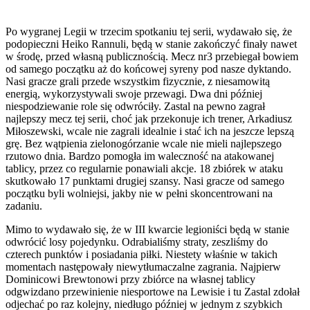
Po wygranej Legii w trzecim spotkaniu tej serii, wydawało się, że
podopieczni Heiko Rannuli, będą w stanie zakończyć finały nawet
w środę, przed własną publicznością. Mecz nr3 przebiegał bowiem
od samego początku aż do końcowej syreny pod nasze dyktando.
Nasi gracze grali przede wszystkim fizycznie, z niesamowitą
energią, wykorzystywali swoje przewagi. Dwa dni później
niespodziewanie role się odwróciły. Zastal na pewno zagrał
najlepszy mecz tej serii, choć jak przekonuje ich trener, Arkadiusz
Miłoszewski, wcale nie zagrali idealnie i stać ich na jeszcze lepszą
grę. Bez wątpienia zielonogórzanie wcale nie mieli najlepszego
rzutowo dnia. Bardzo pomogła im waleczność na atakowanej
tablicy, przez co regularnie ponawiali akcje. 18 zbiórek w ataku
skutkowało 17 punktami drugiej szansy. Nasi gracze od samego
początku byli wolniejsi, jakby nie w pełni skoncentrowani na
zadaniu.
Mimo to wydawało się, że w III kwarcie legioniści będą w stanie
odwrócić losy pojedynku. Odrabialiśmy straty, zeszliśmy do
czterech punktów i posiadania piłki. Niestety właśnie w takich
momentach następowały niewytłumaczalne zagrania. Najpierw
Dominicowi Brewtonowi przy zbiórce na własnej tablicy
odgwizdano przewinienie niesportowe na Lewisie i tu Zastal zdołał
odjechać po raz kolejny, niedługo później w jednym z szybkich