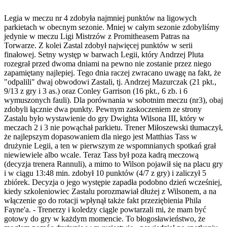
Legia w meczu nr 4 zdobyła najmniej punktów na ligowych
parkietach w obecnym sezonie. Mniej w całym sezonie zdobyliśmy
jedynie w meczu Ligi Mistrzów z Promitheasem Patras na
Torwarze. Z kolei Zastal zdobył najwięcej punktów w serii
finałowej. Setny występ w barwach Legii, który Andrzej Pluta
rozegrał przed dwoma dniami na pewno nie zostanie przez niego
zapamiętany najlepiej. Tego dnia raczej zwracano uwagę na fakt, że
"odpalili" dwaj obwodowi Zastali, tj. Andrzej Mazurczak (21 pkt.,
9/13 z gry i 3 as.) oraz Conley Garrison (16 pkt., 6 zb. i 6
wymuszonych fauli). Dla porównania w sobotnim meczu (nr3), obaj
zdobyli łącznie dwa punkty. Pewnym zaskoczeniem ze strony
Zastalu było wystawienie do gry Dwighta Wilsona III, który w
meczach 2 i 3 nie powąchał parkietu. Trener Miłoszewski tłumaczył,
że najlepszym dopasowaniem dla niego jest Matthias Tass w
drużynie Legii, a ten w pierwszym ze wspomnianych spotkań grał
niewiewiele albo wcale. Teraz Tass był poza kadrą meczową
(decyzja trenera Rannuli), a mimo to Wilson pojawił się na placu gry
i w ciągu 13:48 min. zdobył 10 punktów (4/7 z gry) i zaliczył 5
zbiórek. Decyzja o jego występie zapadła podobno dzień wcześniej,
kiedy szkoleniowiec Zastalu porozmawiał dłużej z Wilsonem, a na
włączenie go do rotacji wpłynął także fakt przeziębienia Phila
Fayne'a. - Trenerzy i koledzy ciągle powtarzali mi, że mam być
gotowy do gry w każdym momencie. To błogosławieństwo, że