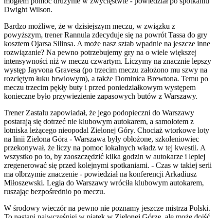
mogłem pomóc drużynie w zwycięstwie - powiedział po spotkaniu
Dwight Wilson.
Bardzo możliwe, że w dzisiejszym meczu, w związku z
powyższym, trener Rannula zdecyduje się na powrót Tassa do gry
kosztem Ojarsa Silinsa. A może nasz sztab wpadnie na jeszcze inne
rozwiązanie? Na pewno potrzebujemy gry na o wiele większej
intensywności niż w meczu czwartym. Liczymy na znacznie lepszy
występ Jayvona Gravesa (po trzecim meczu założono mu szwy na
rozciętym łuku brwiowym), a także Dominica Brewtona. Temu po
meczu trzecim pękły buty i przed poniedziałkowym występem
konieczne było przywiezienie zapasowych butów z Warszawy.
Trener Zastalu zapowiadał, że jego podopieczni do Warszawy
postarają się dotrzeć nie klubowym autokarem, a samolotem z
lotniska leżącego nieopodal Zielonej Góry. Chociaż wtorkowe loty
na linii Zielona Góra - Warszawa były obłożone, szkoleniowiec
przekonywał, że liczy na pomoc lokalnych władz w tej kwestii. A
wszystko po to, by zaoszczędzić kilka godzin w autokarze i lepiej
zregenerować się przed kolejnymi spotkaniami. - Czas w takiej serii
ma olbrzymie znaczenie - powiedział na konferencji Arkadiusz
Miłoszewski. Legia do Warszawy wróciła klubowym autokarem,
ruszając bezpośrednio po meczu.
W środowy wieczór na pewno nie poznamy jeszcze mistrza Polski.
To nastąpi najwcześniej w piątek w Zielonej Górze, ale może dojść