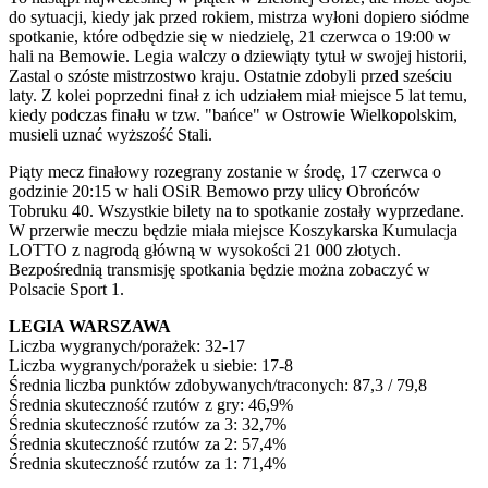
do sytuacji, kiedy jak przed rokiem, mistrza wyłoni dopiero siódme
spotkanie, które odbędzie się w niedzielę, 21 czerwca o 19:00 w
hali na Bemowie. Legia walczy o dziewiąty tytuł w swojej historii,
Zastal o szóste mistrzostwo kraju. Ostatnie zdobyli przed sześciu
laty. Z kolei poprzedni finał z ich udziałem miał miejsce 5 lat temu,
kiedy podczas finału w tzw. "bańce" w Ostrowie Wielkopolskim,
musieli uznać wyższość Stali.
Piąty mecz finałowy rozegrany zostanie w środę, 17 czerwca o
godzinie 20:15 w hali OSiR Bemowo przy ulicy Obrońców
Tobruku 40. Wszystkie bilety na to spotkanie zostały wyprzedane.
W przerwie meczu będzie miała miejsce Koszykarska Kumulacja
LOTTO z nagrodą główną w wysokości 21 000 złotych.
Bezpośrednią transmisję spotkania będzie można zobaczyć w
Polsacie Sport 1.
LEGIA WARSZAWA
Liczba wygranych/porażek: 32-17
Liczba wygranych/porażek u siebie: 17-8
Średnia liczba punktów zdobywanych/traconych: 87,3 / 79,8
Średnia skuteczność rzutów z gry: 46,9%
Średnia skuteczność rzutów za 3: 32,7%
Średnia skuteczność rzutów za 2: 57,4%
Średnia skuteczność rzutów za 1: 71,4%