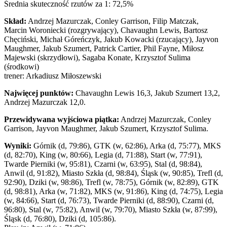
Średnia skuteczność rzutów za 1: 72,5%
Skład:
Andrzej Mazurczak, Conley Garrison, Filip Matczak,
Marcin Woroniecki (rozgrywający), Chavaughn Lewis, Bartosz
Chęciński, Michał Góreńczyk, Jakub Kowacki (rzucający), Jayvon
Maughmer, Jakub Szumert, Patrick Cartier, Phil Fayne, Miłosz
Majewski (skrzydłowi), Sagaba Konate, Krzysztof Sulima
(środkowi)
trener: Arkadiusz Miłoszewski
Najwięcej punktów:
Chavaughn Lewis 16,3, Jakub Szumert 13,2,
Andrzej Mazurczak 12,0.
Przewidywana wyjściowa piątka:
Andrzej Mazurczak, Conley
Garrison, Jayvon Maughmer, Jakub Szumert, Krzysztof Sulima.
Wyniki:
Górnik (d, 79:86), GTK (w, 62:86), Arka (d, 75:77), MKS
(d, 82:70), King (w, 80:66), Legia (d, 71:88), Start (w, 77:91),
Twarde Pierniki (w, 95:81), Czarni (w, 63:95), Stal (d, 98:84),
Anwil (d, 91:82), Miasto Szkła (d, 98:84), Śląsk (w, 90:85), Trefl (d,
92:90), Dziki (w, 98:86), Trefl (w, 78:75), Górnik (w, 82:89), GTK
(d, 98:81), Arka (w, 71:82), MKS (w, 91:86), King (d, 74:75), Legia
(w, 84:66), Start (d, 76:73), Twarde Pierniki (d, 88:90), Czarni (d,
96:80), Stal (w, 75:82), Anwil (w, 79:70), Miasto Szkła (w, 87:99),
Śląsk (d, 76:80), Dziki (d, 105:86).