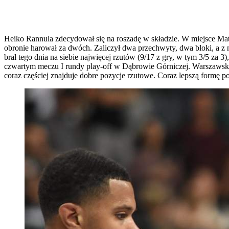
Heiko Rannula zdecydował się na roszadę w składzie. W miejsce Matthi
obronie harował za dwóch. Zaliczył dwa przechwyty, dwa bloki, a z 
brał tego dnia na siebie najwięcej rzutów (9/17 z gry, w tym 3/5 za 
czwartym meczu I rundy play-off w Dąbrowie Górniczej. Warszawsk
coraz częściej znajduje dobre pozycje rzutowe. Coraz lepszą formę po