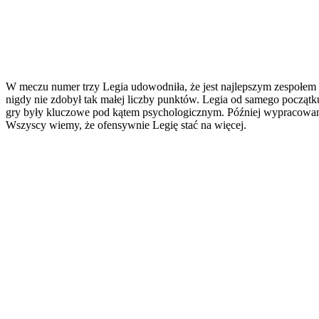
W meczu numer trzy Legia udowodniła, że jest najlepszym zespołem l
nigdy nie zdobył tak małej liczby punktów. Legia od samego począt
gry były kluczowe pod kątem psychologicznym. Później wypracowana 
Wszyscy wiemy, że ofensywnie Legię stać na więcej.