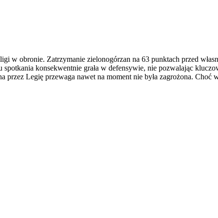
igi w obronie. Zatrzymanie zielonogórzan na 63 punktach przed własną
ku spotkania konsekwentnie grała w defensywie, nie pozwalając kluc
przez Legię przewaga nawet na moment nie była zagrożona. Choć w at