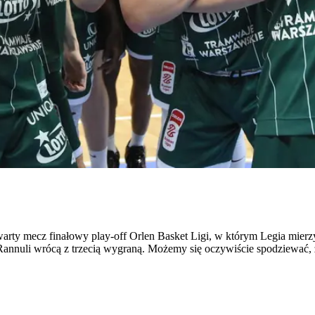
rty mecz finałowy play-off Orlen Basket Ligi, w którym Legia mierzyć
nnuli wrócą z trzecią wygraną. Możemy się oczywiście spodziewać, że