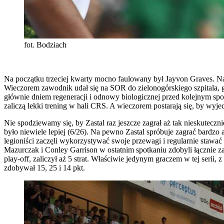
fot. Bodziach
Na początku trzeciej kwarty mocno faulowany był Jayvon Graves. Na
Wieczorem zawodnik udał się na SOR do zielonogórskiego szpitala, 
głównie dniem regeneracji i odnowy biologicznej przed kolejnym spo
zaliczą lekki trening w hali CRS. A wieczorem postarają się, by wyjec
Nie spodziewamy się, by Zastal raz jeszcze zagrał aż tak nieskutecz
było niewiele lepiej (6/26). Na pewno Zastal spróbuje zagrać bardzo 
legioniści zaczęli wykorzystywać swoje przewagi i regularnie stawa
Mazurczak i Conley Garrison w ostatnim spotkaniu zdobyli łącznie za
play-off, zaliczył aż 5 strat. Właściwie jedynym graczem w tej ser
zdobywał 15, 25 i 14 pkt.