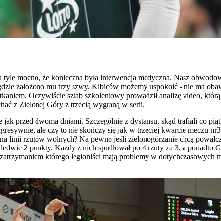
 tyle mocno, że konieczna była interwencja medyczna. Nasz obwodowy 
gdzie założono mu trzy szwy. Kibiców możemy uspokoić - nie ma obaw 
tkaniem. Oczywiście sztab szkoleniowy prowadził analizę video, któr
hać z Zielonej Góry z trzecią wygraną w serii.
nie jak przed dwoma dniami. Szczególnie z dystansu, skąd trafiali co 
agresywnie, ale czy to nie skończy się jak w trzeciej kwarcie meczu nr
ć na linii rzutów wolnych? Na pewno jeśli zielonogórzanie chcą powal
ledwie 2 punkty. Każdy z nich spudłował po 4 rzuty za 3, a ponadto Ga
ii, z zatrzymaniem którego legioniści mają problemy w dotychczasowyc