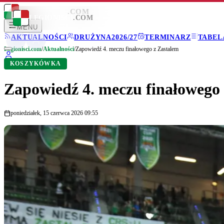
LEGIONISCI
.COM
LEGIONISCI
.COM
MENU
AKTUALNOŚCI
DRUŻYNA
2026/27
TERMINARZ
TABEL
Legionisci.com
/
Aktualności
/
Zapowiedź 4. meczu finałowego z Zastalem
KOSZYKÓWKA
Zapowiedź 4. meczu finałowego
poniedziałek, 15 czerwca 2026 09:55