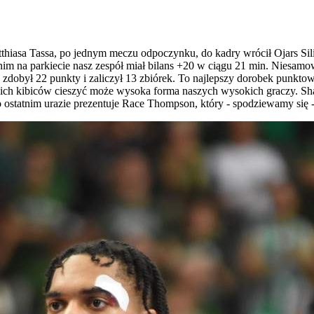
asa Tassa, po jednym meczu odpoczynku, do kadry wrócił Ojars Silins. 
nim na parkiecie nasz zespół miał bilans +20 w ciągu 21 min. Niesamow
3), zdobył 22 punkty i zaliczył 13 zbiórek. To najlepszy dorobek punk
ich kibiców cieszyć może wysoka forma naszych wysokich graczy. Sh
 ostatnim urazie prezentuje Race Thompson, który - spodziewamy się - 