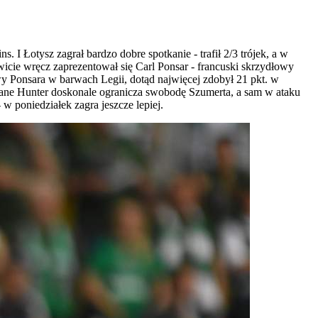
I Łotysz zagrał bardzo dobre spotkanie - trafił 2/3 trójek, a w
icie wręcz zaprezentował się Carl Ponsar - francuski skrzydłowy
towy Ponsara w barwach Legii, dotąd najwięcej zdobył 21 pkt. w
ane Hunter doskonale ogranicza swobodę Szumerta, a sam w ataku
w poniedziałek zagra jeszcze lepiej.