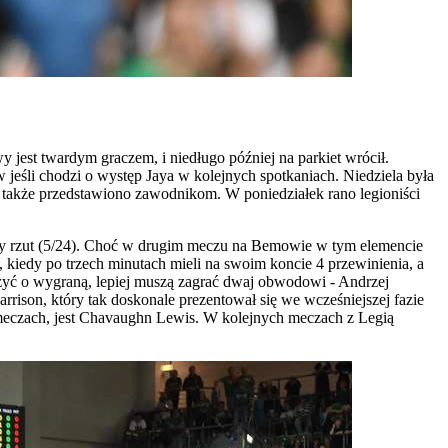
jest twardym graczem, i niedługo później na parkiet wrócił.
jeśli chodzi o występ Jaya w kolejnych spotkaniach. Niedziela była
ą także przedstawiono zawodnikom. W poniedziałek rano legioniści
piąty rzut (5/24). Choć w drugim meczu na Bemowie w tym elemencie
3, kiedy po trzech minutach mieli na swoim koncie 4 przewinienia, a
czyć o wygraną, lepiej muszą zagrać dwaj obwodowi - Andrzej
rrison, który tak doskonale prezentował się we wcześniejszej fazie
h meczach, jest Chavaughn Lewis. W kolejnych meczach z Legią