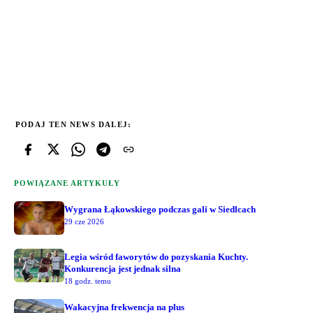
PODAJ TEN NEWS DALEJ:
POWIĄZANE ARTYKUŁY
Wygrana Łąkowskiego podczas gali w Siedlcach
29 cze 2026
Legia wśród faworytów do pozyskania Kuchty.
Konkurencja jest jednak silna
18 godz. temu
Wakacyjna frekwencja na plus