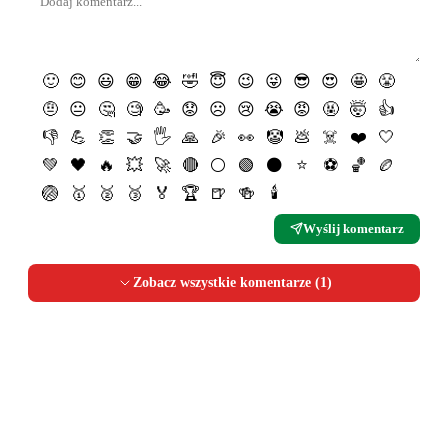
🙂
😊
😃
😁
😂
🤣
😇
😉
😜
😎
😍
🤩
😤
🤨
😐
🤔
🧐
🥳
😟
☹️
😢
😭
😡
🤬
🤯
👍
👎
💪
👏
🤝
🖐
🙏
🎉
👀
🤡
💩
☠️
❤️
🤍
💚
🖤
🔥
💥
🚀
🔴
⚪️
🟢
⚫️
⭐️
⚽️
🏀
🏉
🏐
🥇
🥈
🥉
🏅
🏆
🍺
🍻
🕯
Wyślij komentarz
Zobacz wszystkie komentarze (
1
)