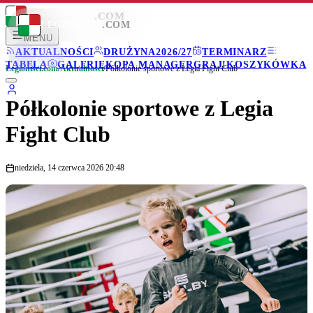
LEGIONISCI
.COM
LEGIONISCI
.COM
MENU
AKTUALNOŚCI
DRUŻYNA
2026/27
TERMINARZ
TABELA
GALERIE
KOPA MANAGER
GRAJ!
KOSZYKÓWKA
Legionisci.com
/
Aktualności
/
Półkolonie sportowe z Legia Fight Club
Półkolonie sportowe z Legia
Fight Club
niedziela, 14 czerwca 2026 20:48