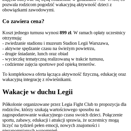
pozwala rodzicom pogodzić wakacyjną aktywność dzieci z
obowiązkami zawodowymi.
Co zawiera cena?
Koszt jednego turnusu wynosi
899 zł
. W ramach opłaty uczestnicy
otrzymują:
- zwiedzanie stadionu i muzeum Stadion Legii Warszawa,
- aktywne spędzanie czasu na świeżym powietrzu,
- drugie śniadanie, lunch oraz obiad
- wycieczkę tematyczną realizowaną w trakcie turnusu,
- codzienne zajęcia sportowe pod opieką trenerów.
To kompleksowa oferta łącząca aktywność fizyczną, edukację oraz
wakacyjną integrację z rówieśnikami.
Wakacje w duchu Legii
Półkolonie organizowane przez Legia Fight Club to propozycja dla
rodziców, którzy szukają wartościowego sposobu na
zagospodarowanie wakacyjnego czasu swoich dzieci. Połączenie
sportu, zabawy, edukacji i atrakcji sprawia, że uczestnicy mogą
liczyć na tydzień pełen emocji, nowych znajomości i
niezapomnianych wspomnień.