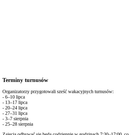
Terminy turnusów
Organizatorzy przygotowali sześć wakacyjnych turnusów:
- 6–10 lipca
- 13–17 lipca
- 20–24 lipca
- 27–31 lipca
- 3–7 sierpnia
- 25–28 sierpnia
Zajęcia odbywać się będą codziennie w godzinach 7:30–17:00, co