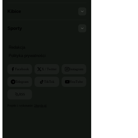
Kibice
Sporty
Redakcja
Polityka prywatności
Facebook
X / Twitter
Instagram
Telegram
TikTok
YouTube
RSS
Projekt i wykonanie:
24style.pl