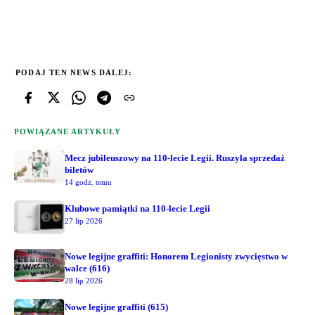
PODAJ TEN NEWS DALEJ:
POWIĄZANE ARTYKUŁY
Mecz jubileuszowy na 110-lecie Legii. Ruszyła sprzedaż
biletów
14 godz. temu
Klubowe pamiątki na 110-lecie Legii
27 lip 2026
Nowe legijne graffiti: Honorem Legionisty zwycięstwo w
walce (616)
28 lip 2026
Nowe legijne graffiti (615)