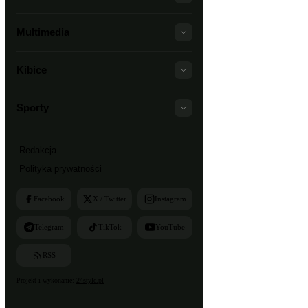
Multimedia
Kibice
Sporty
Redakcja
Polityka prywatności
Facebook
X / Twitter
Instagram
Telegram
TikTok
YouTube
RSS
Projekt i wykonanie:
24style.pl