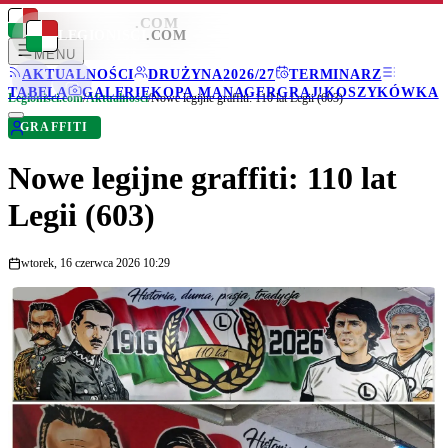
LEGIONISCI
.COM
LEGIONISCI
.COM
MENU
AKTUALNOŚCI
DRUŻYNA
2026/27
TERMINARZ
TABELA
GALERIE
KOPA MANAGER
GRAJ!
KOSZYKÓWKA
Legionisci.com
/
Aktualności
/
Nowe legijne graffiti: 110 lat Legii (603)
GRAFFITI
Nowe legijne graffiti: 110 lat
Legii (603)
wtorek, 16 czerwca 2026 10:29