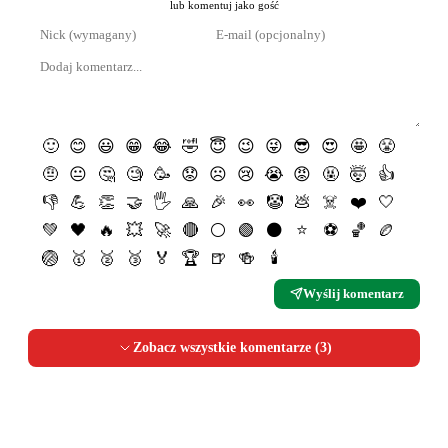
lub komentuj jako gość
🙂
😊
😃
😁
😂
🤣
😇
😉
😜
😎
😍
🤩
😤
🤨
😐
🤔
🧐
🥳
😟
☹️
😢
😭
😡
🤬
🤯
👍
👎
💪
👏
🤝
🖐
🙏
🎉
👀
🤡
💩
☠️
❤️
🤍
💚
🖤
🔥
💥
🚀
🔴
⚪️
🟢
⚫️
⭐️
⚽️
🏀
🏉
🏐
🥇
🥈
🥉
🏅
🏆
🍺
🍻
🕯
Wyślij komentarz
Zobacz wszystkie komentarze (
3
)