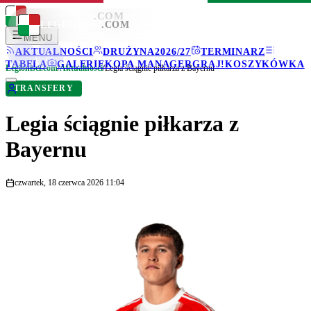
LEGIONISCI
.COM
LEGIONISCI
.COM
MENU
AKTUALNOŚCI
DRUŻYNA
2026/27
TERMINARZ
TABELA
GALERIE
KOPA MANAGER
GRAJ!
KOSZYKÓWKA
Legionisci.com
/
Aktualności
/
Legia ściągnie piłkarza z Bayernu
TRANSFERY
Legia ściągnie piłkarza z
Bayernu
czwartek, 18 czerwca 2026 11:04