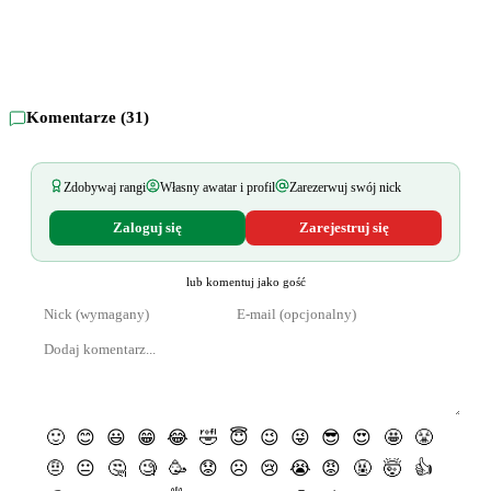
Komentarze (
31
)
Zdobywaj rangi
Własny awatar i profil
Zarezerwuj swój nick
Zaloguj się
Zarejestruj się
lub komentuj jako gość
🙂
😊
😃
😁
😂
🤣
😇
😉
😜
😎
😍
🤩
😤
🤨
😐
🤔
🧐
🥳
😟
☹️
😢
😭
😡
🤬
🤯
👍