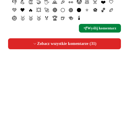
👎
💪
👏
🤝
🖐
🙏
🎉
👀
🤡
💩
☠️
❤️
🤍
💚
🖤
🔥
💥
🚀
🔴
⚪️
🟢
⚫️
⭐️
⚽️
🏀
🏉
🏐
🥇
🥈
🥉
🏅
🏆
🍺
🍻
🕯
Wyślij komentarz
Zobacz wszystkie komentarze (
31
)