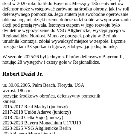
skąd w 2020 roku trafił do Bayernu. Mierzący 186 centymetrów
defensor może występować zarówno na środku obrony, jak i w roli
defensywnego pomocnika. Jego atutem jest swobodne operowanie
obiema nogami, dzięki czemu dobrze radzi sobie w wyprowadzaniu
akcji pod presją rywala. Istotnym etapem w jego rozwoju było
dwuletnie wypożyczenie do VSG Altglienicke, występującego w
Regionallidze Nordost. Mimo że początek pobytu w Berlinie
utrudniła kontuzja, zdołał wywalczyć miejsce w zespole. Łącznie
rozegrał tam 33 spotkania ligowe, zdobywając jedną bramkę.
W sezonie 2025/26 był jednym z filarów defensywy Bayernu II,
notując 28 występów i cztery gole w Regionallidze.
Robert Deziel Jr.
ur. 30.06.2005, Palm Beach, Floryda, USA
wzrost: 186 cm
pozycja: środkowy obrońca, defensywny pomocnik
kariera:
2015-2017 Real Madryt (juniorzy)
2017-2018 Unión Adarve (juniorzy)
2018-2020 Celta Vigo (junorzy)
2020-2023 Bayern Monachium U17/U19
2023-2025 VSG Altglienicke Berlin
2025 Bayern Monachium II