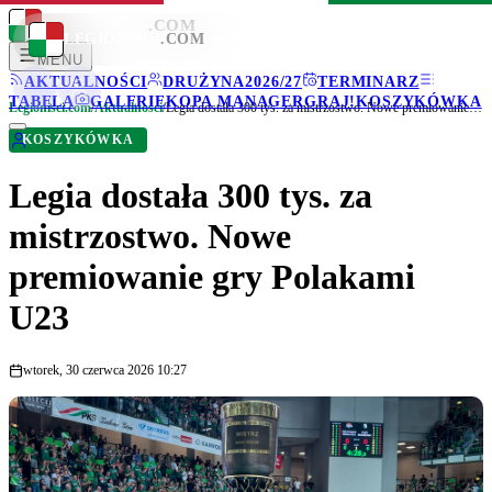
LEGIONISCI
.COM
LEGIONISCI
.COM
MENU
AKTUALNOŚCI
DRUŻYNA
2026/27
TERMINARZ
TABELA
GALERIE
KOPA MANAGER
GRAJ!
KOSZYKÓWKA
Legionisci.com
/
Aktualności
/
Legia dostała 300 tys. za mistrzostwo. Nowe premiowanie gry Polakami U23
KOSZYKÓWKA
Legia dostała 300 tys. za
mistrzostwo. Nowe
premiowanie gry Polakami
U23
wtorek, 30 czerwca 2026 10:27