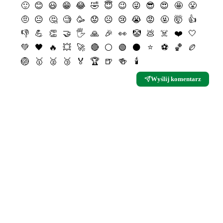
🙂
😊
😃
😁
😂
🤣
😇
😉
😜
😎
😍
🤩
😤
🤨
😐
🤔
🧐
🥳
😟
☹️
😢
😭
😡
🤬
🤯
👍
👎
💪
👏
🤝
🖐
🙏
🎉
👀
🤡
💩
☠️
❤️
🤍
💚
🖤
🔥
💥
🚀
🔴
⚪️
🟢
⚫️
⭐️
⚽️
🏀
🏉
🏐
🥇
🥈
🥉
🏅
🏆
🍺
🍻
🕯
Wyślij komentarz