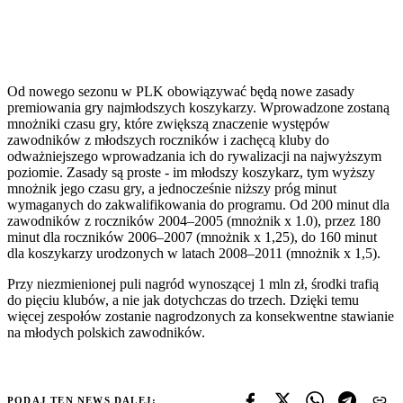
Od nowego sezonu w PLK obowiązywać będą nowe zasady
premiowania gry najmłodszych koszykarzy. Wprowadzone zostaną
mnożniki czasu gry, które zwiększą znaczenie występów
zawodników z młodszych roczników i zachęcą kluby do
odważniejszego wprowadzania ich do rywalizacji na najwyższym
poziomie. Zasady są proste - im młodszy koszykarz, tym wyższy
mnożnik jego czasu gry, a jednocześnie niższy próg minut
wymaganych do zakwalifikowania do programu. Od 200 minut dla
zawodników z roczników 2004–2005 (mnożnik x 1.0), przez 180
minut dla roczników 2006–2007 (mnożnik x 1,25), do 160 minut
dla koszykarzy urodzonych w latach 2008–2011 (mnożnik x 1,5).
Przy niezmienionej puli nagród wynoszącej 1 mln zł, środki trafią
do pięciu klubów, a nie jak dotychczas do trzech. Dzięki temu
więcej zespołów zostanie nagrodzonych za konsekwentne stawianie
na młodych polskich zawodników.
PODAJ TEN NEWS DALEJ: