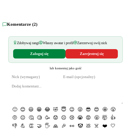
Komentarze (
2
)
Zdobywaj rangi
Własny awatar i profil
Zarezerwuj swój nick
Zaloguj się
Zarejestruj się
lub komentuj jako gość
🙂
😊
😃
😁
😂
🤣
😇
😉
😜
😎
😍
🤩
😤
🤨
😐
🤔
🧐
🥳
😟
☹️
😢
😭
😡
🤬
🤯
👍
👎
💪
👏
🤝
🖐
🙏
🎉
👀
🤡
💩
☠️
❤️
🤍