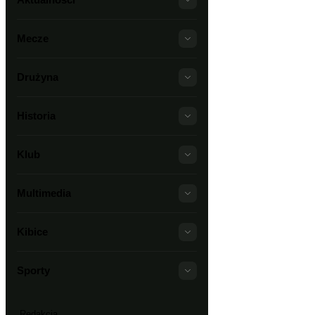
Mecze
Drużyna
Historia
Klub
Multimedia
Kibice
Sporty
Redakcja