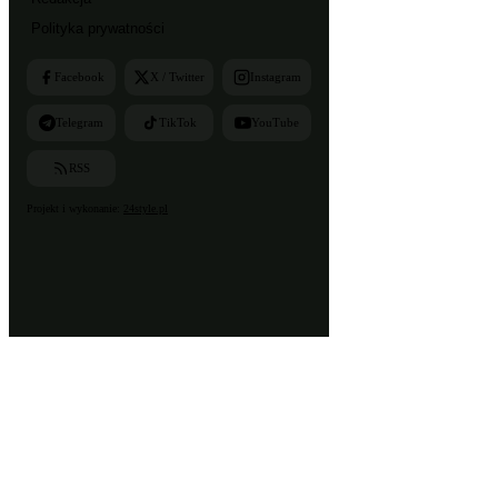
Polityka prywatności
Facebook
X / Twitter
Instagram
Telegram
TikTok
YouTube
RSS
Projekt i wykonanie:
24style.pl