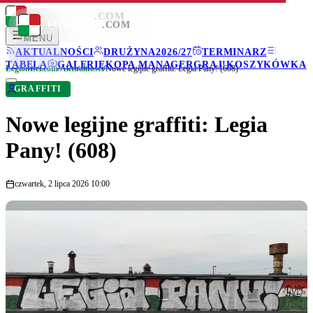
LEGIONISCI
.COM
LEGIONISCI
.COM
MENU
AKTUALNOŚCI
DRUŻYNA
2026/27
TERMINARZ
TABELA
GALERIE
KOPA MANAGER
GRAJ!
KOSZYKÓWKA
Legionisci.com
/
Aktualności
/
Nowe legijne graffiti: Legia Pany! (608)
GRAFFITI
Nowe legijne graffiti: Legia
Pany! (608)
czwartek, 2 lipca 2026 10:00