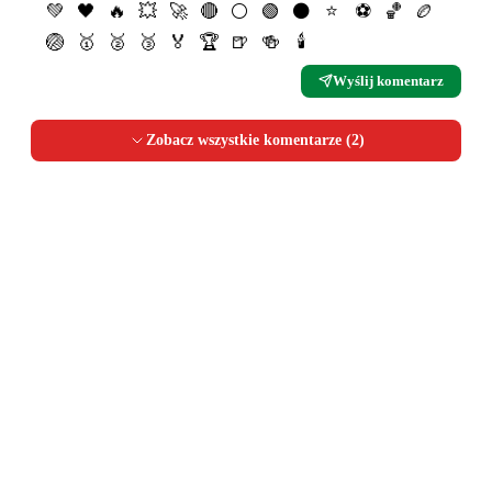
💚
🖤
🔥
💥
🚀
🔴
⚪️
🟢
⚫️
⭐️
⚽️
🏀
🏉
🏐
🥇
🥈
🥉
🏅
🏆
🍺
🍻
🕯
Wyślij komentarz
Zobacz wszystkie komentarze (
2
)