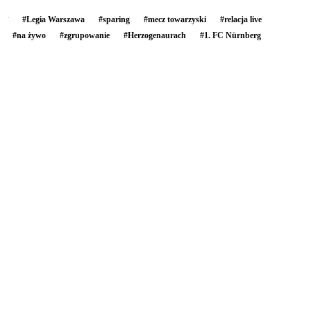
#
Legia Warszawa
#
sparing
#
mecz towarzyski
#
relacja live
#
na żywo
#
zgrupowanie
#
Herzogenaurach
#
1. FC Nürnberg