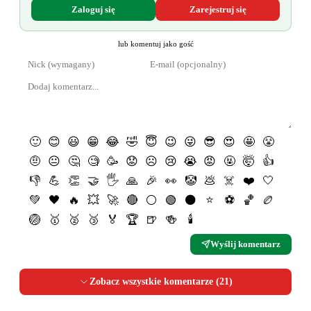
Zaloguj się
Zarejestruj się
lub komentuj jako gość
🙂
😊
😃
😁
😂
🤣
😇
😉
😜
😎
😍
🤩
😤
🤨
😐
🤔
🧐
🥳
😟
☹️
😢
😭
😡
🤬
🤯
👍
👎
💪
👏
🤝
🖐
🙏
🎉
👀
🤡
💩
☠️
❤️
🤍
💚
🖤
🔥
💥
🚀
🔴
⚪️
🟢
⚫️
⭐️
⚽️
🏀
🏉
🏐
🥇
🥈
🥉
🏅
🏆
🍺
🍻
🕯
Wyślij komentarz
Zobacz wszystkie komentarze (
21
)