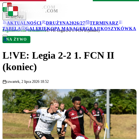
LEGIONISCI
.COM
LEGIONISCI
.COM
MENU
AKTUALNOŚCI
DRUŻYNA
2026/27
TERMINARZ
TABELA
GALERIE
KOPA MANAGER
GRAJ!
KOSZYKÓWKA
Legionisci.com
/
Aktualności
/
L!VE: Legia 2-2 1. FCN II (koniec)
NA ŻYWO
L!VE: Legia 2-2 1. FCN II
(koniec)
czwartek, 2 lipca 2026 18:52