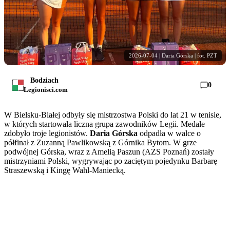
2026-07-04 | Daria Górska | fot. PZT
Bodziach
0
Legionisci.com
W Bielsku-Białej odbyły się mistrzostwa Polski do lat 21 w tenisie,
w których startowała liczna grupa zawodników Legii. Medale
zdobyło troje legionistów.
Daria Górska
odpadła w walce o
półfinał z Zuzanną Pawlikowską z Górnika Bytom. W grze
podwójnej Górska, wraz z Amelią Paszun (AZS Poznań) zostały
mistrzyniami Polski, wygrywając po zaciętym pojedynku Barbarę
Straszewską i Kingę Wahl-Maniecką.