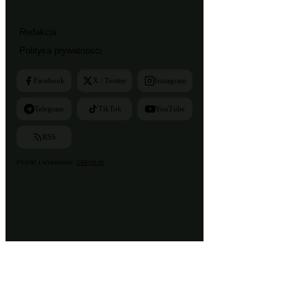
Redakcja
Polityka prywatności
Facebook
X / Twitter
Instagram
Telegram
TikTok
YouTube
RSS
Projekt i wykonanie:
24style.pl