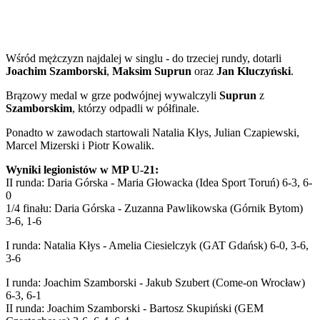
Wśród mężczyzn najdalej w singlu - do trzeciej rundy, dotarli
Joachim Szamborski
,
Maksim Suprun
oraz
Jan Kluczyński
.
Brązowy medal w grze podwójnej wywalczyli
Suprun
z
Szamborskim
, którzy odpadli w półfinale.
Ponadto w zawodach startowali Natalia Kłys, Julian Czapiewski,
Marcel Mizerski i Piotr Kowalik.
Wyniki legionistów w MP U-21:
II runda: Daria Górska - Maria Głowacka (Idea Sport Toruń) 6-3, 6-
0
1/4 finału: Daria Górska - Zuzanna Pawlikowska (Górnik Bytom)
3-6, 1-6
I runda: Natalia Kłys - Amelia Ciesielczyk (GAT Gdańsk) 6-0, 3-6,
3-6
I runda: Joachim Szamborski - Jakub Szubert (Come-on Wrocław)
6-3, 6-1
II runda: Joachim Szamborski - Bartosz Skupiński (GEM