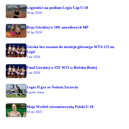
Legioniści na podium Legia Cup U-18
28 lip 2026
Brąz Górskiej w 100. narodowych MP
16 lip 2026
Górska bez awansu do turnieju głównego WTA 125 na
Legii
3 sie 2026
Finał Górskiej w ITF W15 w Bielsku-Białej
2 sie 2026
Legia II gra ze Świtem Szczecin
8 godz. temu
Maja Wróbel wicemistrzynią Polski U-18
10 sty 2025