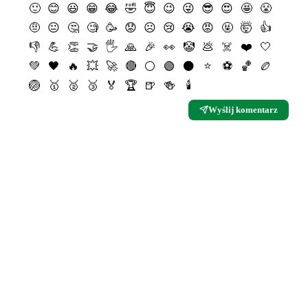
🙂
😊
😃
😁
😂
🤣
😇
😉
😜
😎
😍
🤩
😤
🤨
😐
🤔
🧐
🥳
😟
☹️
😢
😭
😡
🤬
🤯
👍
👎
💪
👏
🤝
🖐
🙏
🎉
👀
🤡
💩
☠️
❤️
🤍
💚
🖤
🔥
💥
🚀
🔴
⚪️
🟢
⚫️
⭐️
⚽️
🏀
🏉
🏐
🥇
🥈
🥉
🏅
🏆
🍺
🍻
🕯
Wyślij komentarz