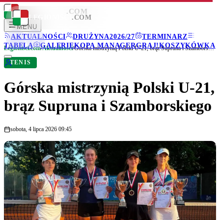
LEGIONISCI
.COM
LEGIONISCI
.COM
MENU
AKTUALNOŚCI
DRUŻYNA
2026/27
TERMINARZ
TABELA
GALERIE
KOPA MANAGER
GRAJ!
KOSZYKÓWKA
Legionisci.com
/
Aktualności
/
Górska mistrzynią Polski U-21, brąz Supruna i Szamborskiego
TENIS
Górska mistrzynią Polski U-21,
brąz Supruna i Szamborskiego
sobota, 4 lipca 2026 09:45