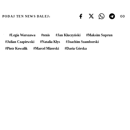
PODAJ TEN NEWS DALEJ:
#
Legia Warszawa
#
tenis
#
Jan Kluczyński
#
Maksim Suprun
#
Julian Czapiewski
#
Natalia Kłys
#
Joachim Szamborski
#
Piotr Kowalik
#
Marcel Mizerski
#
Daria Górska