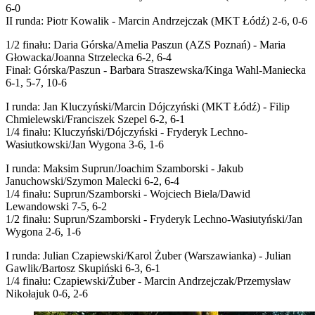
6-0
II runda: Piotr Kowalik - Marcin Andrzejczak (MKT Łódź) 2-6, 0-6
1/2 finału: Daria Górska/Amelia Paszun (AZS Poznań) - Maria
Głowacka/Joanna Strzelecka 6-2, 6-4
Finał: Górska/Paszun - Barbara Straszewska/Kinga Wahl-Maniecka
6-1, 5-7, 10-6
I runda: Jan Kluczyński/Marcin Dójczyński (MKT Łódź) - Filip
Chmielewski/Franciszek Szepel 6-2, 6-1
1/4 finału: Kluczyński/Dójczyński - Fryderyk Lechno-
Wasiutkowski/Jan Wygona 3-6, 1-6
I runda: Maksim Suprun/Joachim Szamborski - Jakub
Januchowski/Szymon Malecki 6-2, 6-4
1/4 finału: Suprun/Szamborski - Wojciech Biela/Dawid
Lewandowski 7-5, 6-2
1/2 finału: Suprun/Szamborski - Fryderyk Lechno-Wasiutyński/Jan
Wygona 2-6, 1-6
I runda: Julian Czapiewski/Karol Żuber (Warszawianka) - Julian
Gawlik/Bartosz Skupiński 6-3, 6-1
1/4 finału: Czapiewski/Żuber - Marcin Andrzejczak/Przemysław
Nikołajuk 0-6, 2-6