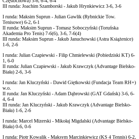
Częstochowa) 3-6, 6-4, 6-4
III runda: Joachim Szamborski - Jakub Hrynkiewicz 3-6, 3-6
I runda: Maksim Suprun - Julian Gawlik (Rybnickie Tow.
Tenisowe) 6-2, 6-1
II runda: Maksim Suprun - Tomasz Soboczyński (Toruńska
Akademia Pro Tenis) 7-6(6), 3-6, 7-6(4)
III runda: Maksim Suprun - Jakub Januchowski (Astra Książenice)
1-6, 2-6
I runda: Julian Czapiewski - Filip Chmielewski (Pobiedziski KT) 6-
1, 6-0
II runda: Julian Czapiewski - Jakub Krawczyk (Advantage Bielsko-
Biała) 2-6, 3-6
I runda: Jan Kluczyński - Dawid Giętkowski (Fundacja Team RH+)
w.o.
II runda: Jan Kluczyński - Adam Dąbrowski (GAT Gdańsk) 3-6, 6-
4, 6-4
III runda: Jan Kluczyński - Jakub Krawczyk (Advantage Bielsko-
Biała) 1-6, 2-6
I runda: Marcel Mizerski - Mikołaj Migdalski (Advantage Bielsko-
Biała) 0-6, 0-6
I runda: Piotr Kowalik - Maksym Marcinkiewicz (KS 4 Tennis) 6-2,