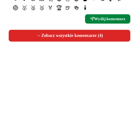
🏐
🥇
🥈
🥉
🏅
🏆
🍺
🍻
🕯
Wyślij komentarz
Zobacz wszystkie komentarze (
4
)