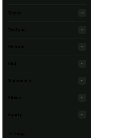
Mecze
Drużyna
Historia
Klub
Multimedia
Kibice
Sporty
Redakcja