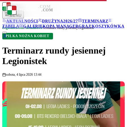
LEGIONISCI
.COM
LEGIONISCI
.COM
MENU
AKTUALNOŚCI
DRUŻYNA
2026/27
TERMINARZ
TABELA
GALERIE
KOPA MANAGER
GRAJ!
KOSZYKÓWKA
Legionisci.com
/
Aktualności
/
Terminarz rundy jesiennej Legionistek
PIŁKA NOŻNA KOBIET
Terminarz rundy jesiennej
Legionistek
sobota, 4 lipca 2026 13:44