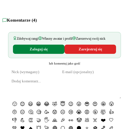
Komentarze (
4
)
Zdobywaj rangi
Własny awatar i profil
Zarezerwuj swój nick
Zaloguj się
Zarejestruj się
lub komentuj jako gość
🙂
😊
😃
😁
😂
🤣
😇
😉
😜
😎
😍
🤩
😤
🤨
😐
🤔
🧐
🥳
😟
☹️
😢
😭
😡
🤬
🤯
👍
👎
💪
👏
🤝
🖐
🙏
🎉
👀
🤡
💩
☠️
❤️
🤍
💚
🖤
🔥
💥
🚀
🔴
⚪️
🟢
⚫️
⭐️
⚽️
🏀
🏉