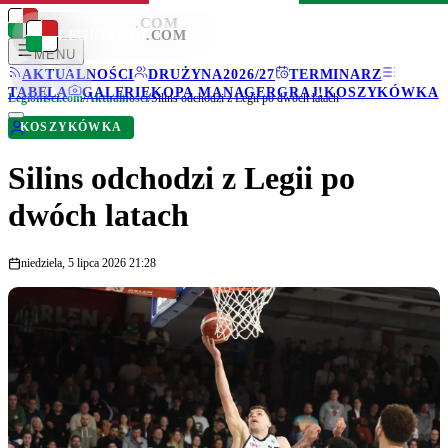
LEGIONISCI
.COM
LEGIONISCI
.COM
MENU
AKTUALNOŚCI
DRUŻYNA
2026/27
TERMINARZ
TABELA
GALERIE
KOPA MANAGER
GRAJ!
KOSZYKÓWKA
Legionisci.com
/
Aktualności
/
Silins odchodzi z Legii po dwóch latach
KOSZYKÓWKA
Silins odchodzi z Legii po
dwóch latach
niedziela, 5 lipca 2026 21:28