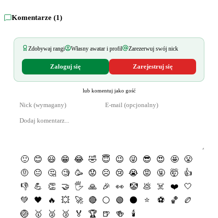
Komentarze (
1
)
Zdobywaj rangi
Własny awatar i profil
Zarezerwuj swój nick
Zaloguj się
Zarejestruj się
lub komentuj jako gość
🙂
😊
😃
😁
😂
🤣
😇
😉
😜
😎
😍
🤩
😤
🤨
😐
🤔
🧐
🥳
😟
☹️
😢
😭
😡
🤬
🤯
👍
👎
💪
👏
🤝
🖐
🙏
🎉
👀
🤡
💩
☠️
❤️
🤍
💚
🖤
🔥
💥
🚀
🔴
⚪️
🟢
⚫️
⭐️
⚽️
🏀
🏉
🏐
🥇
🥈
🥉
🏅
🏆
🍺
🍻
🕯