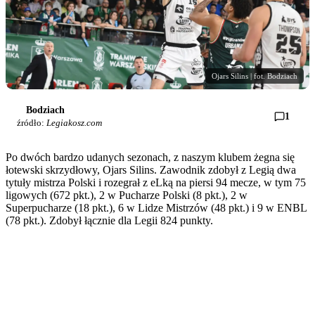
Ojars Silins | fot. Bodziach
Bodziach
1
źródło:
Legiakosz.com
Po dwóch bardzo udanych sezonach, z naszym klubem żegna się
łotewski skrzydłowy, Ojars Silins. Zawodnik zdobył z Legią dwa
tytuły mistrza Polski i rozegrał z eLką na piersi 94 mecze, w tym 75
ligowych (672 pkt.), 2 w Pucharze Polski (8 pkt.), 2 w
Superpucharze (18 pkt.), 6 w Lidze Mistrzów (48 pkt.) i 9 w ENBL
(78 pkt.). Zdobył łącznie dla Legii 824 punkty.