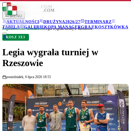
LEGIONISCI
.COM
LEGIONISCI
.COM
MENU
AKTUALNOŚCI
DRUŻYNA
2026/27
TERMINARZ
TABELA
GALERIE
KOPA MANAGER
GRAJ!
KOSZYKÓWKA
Legionisci.com
/
Aktualności
/
Legia wygrała turniej w Rzeszowie
KOSZ 3X3
Legia wygrała turniej w
Rzeszowie
poniedziałek, 6 lipca 2026 18:55