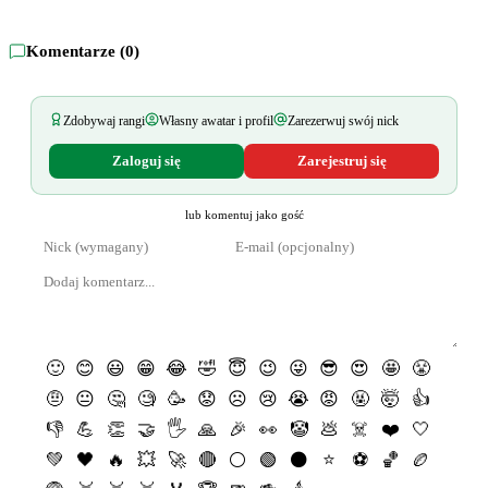
Komentarze (
0
)
Zdobywaj rangi
Własny awatar i profil
Zarezerwuj swój nick
Zaloguj się
Zarejestruj się
lub komentuj jako gość
🙂
😊
😃
😁
😂
🤣
😇
😉
😜
😎
😍
🤩
😤
🤨
😐
🤔
🧐
🥳
😟
☹️
😢
😭
😡
🤬
🤯
👍
👎
💪
👏
🤝
🖐
🙏
🎉
👀
🤡
💩
☠️
❤️
🤍
💚
🖤
🔥
💥
🚀
🔴
⚪️
🟢
⚫️
⭐️
⚽️
🏀
🏉