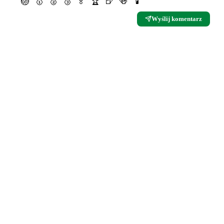
🏐
🥇
🥈
🥉
🏅
🏆
🍺
🍻
🕯
Wyślij komentarz