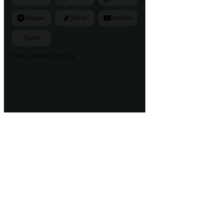
Telegram
TikTok
YouTube
RSS
Projekt i wykonanie:
24style.pl