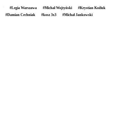
#
Legia Warszawa
#
Michał Wojtyński
#
Krystian Koźluk
#
Damian Cechniak
#
kosz 3x3
#
Michał Jankowski