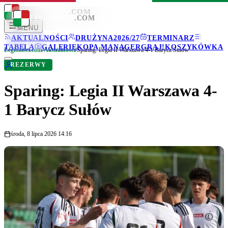
LEGIONISCI
.COM
LEGIONISCI
.COM
MENU
AKTUALNOŚCI
DRUŻYNA
2026/27
TERMINARZ
TABELA
GALERIE
KOPA MANAGER
GRAJ!
KOSZYKÓWKA
Legionisci.com
/
Aktualności
/
Sparing: Legia II Warszawa 4-1 Barycz Sułów
REZERWY
Sparing: Legia II Warszawa 4-
1 Barycz Sułów
środa, 8 lipca 2026 14:16