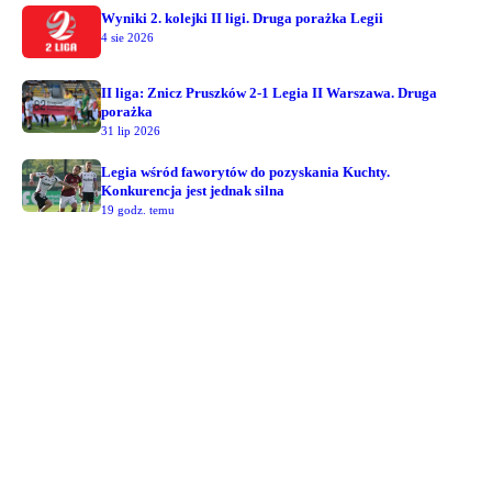
Wyniki 2. kolejki II ligi. Druga porażka Legii
4 sie 2026
II liga: Znicz Pruszków 2-1 Legia II Warszawa. Druga
porażka
31 lip 2026
Legia wśród faworytów do pozyskania Kuchty.
Konkurencja jest jednak silna
19 godz. temu