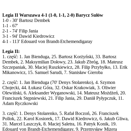
Legia II Warszawa 4-1 (1-0, 1-1, 2-0) Barycz Sułów
1-0 - 30' Bartosz Dembek
1-1 - 67'
2-1 - 74' Filip Jania
3-1 - 94' Dawid Kiedrowicz
4-1 - 113' Edouard von Brandt-Etchemendigaray
Legia II:
1. część: 1. Jan Bienduga, 25. Bartosz Korżyński, 33. Bartosz
Dembek, 2. Maksymilian Dołowy, 23. Jakub Zbróg, 18. Mateusz
Szczepaniak, 30. Maciej Ruszkiewicz, 28. Filip Przybyłko, 13. Erik
Mikanowicz, 15. Samuel Sarudi, 7. Stanisław Gieroba
2. część: 1. Jan Bienduga (70' Denys Stolarenko), 4. Szymon
Chojecki, 44. Łukasz Góra, 32. Oskar Krakowiak, 3. Oliwier
Olewiński, 6. Aleksander Wyganowski, 14. Mateusz Możdżeń, 20.
Franciszek Stępniewski, 21. Filip Jania, 29. Daniił Pyłypczuk, 11.
Adam Ryczkowski
3. część: 1. Denys Stolarenko, 5. Rafał Boczoń, 26. Franciszek
Pollok, 22. Karol Kosiorek, 17. Dawid Kiedrowicz, 6. Jakub Gliwa,
31. Marcel Laszczyk, 8. Maciej Saletra, 16. Patryk Konik, 19.
Edouard von Brandt-Etchemendigaray, 9. Przemysław Mizera