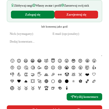
Zdobywaj rangi
Własny awatar i profil
Zarezerwuj swój nick
Zaloguj się
Zarejestruj się
lub komentuj jako gość
🙂
😊
😃
😁
😂
🤣
😇
😉
😜
😎
😍
🤩
😤
🤨
😐
🤔
🧐
🥳
😟
☹️
😢
😭
😡
🤬
🤯
👍
👎
💪
👏
🤝
🖐
🙏
🎉
👀
🤡
💩
☠️
❤️
🤍
💚
🖤
🔥
💥
🚀
🔴
⚪️
🟢
⚫️
⭐️
⚽️
🏀
🏉
🏐
🥇
🥈
🥉
🏅
🏆
🍺
🍻
🕯
Wyślij komentarz