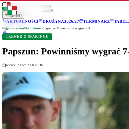
LEGIONISCI
.COM
LEGIONISCI
.COM
MENU
AKTUALNOŚCI
DRUŻYNA
2026/27
TERMINARZ
TABEL
Legionisci.com
/
Aktualności
/
Papszun: Powinniśmy wygrać 7-1
TRENER O SPARINGU
Papszun: Powinniśmy wygrać 7
wtorek, 7 lipca 2026 18:36