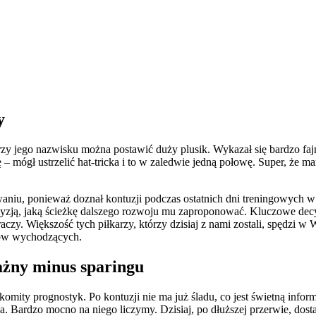
y
przy jego nazwisku można postawić duży plusik. Wykazał się bardzo fa
cję – mógł ustrzelić hat-tricka i to w zaledwie jedną połowę. Super, ż
powaniu, ponieważ doznał kontuzji podczas ostatnich dni treningowych
cyzją, jaką ścieżkę dalszego rozwoju mu zaproponować. Kluczowe dec
zy. Większość tych piłkarzy, którzy dzisiaj z nami zostali, spędzi w 
hów wychodzących.
ażny minus sparingu
znakomity prognostyk. Po kontuzji nie ma już śladu, co jest świetną in
Bardzo mocno na niego liczymy. Dzisiaj, po dłuższej przerwie, dostał