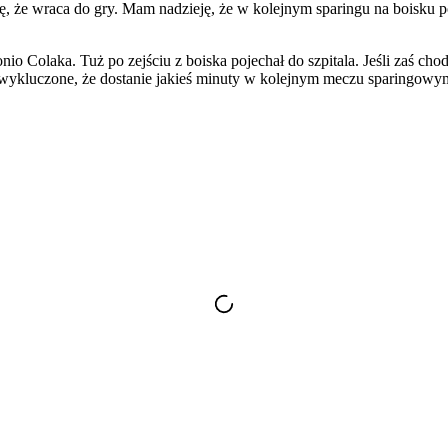
zę, że wraca do gry. Mam nadzieję, że w kolejnym sparingu na boisku 
io Colaka. Tuż po zejściu z boiska pojechał do szpitala. Jeśli zaś cho
e niewykluczone, że dostanie jakieś minuty w kolejnym meczu sparing