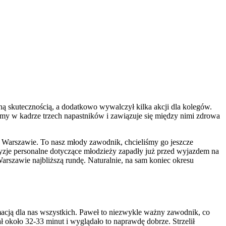
jną skutecznością, a dodatkowo wywalczył kilka akcji dla kolegów.
e mamy w kadrze trzech napastników i zawiązuje się między nimi zdrowa
 w Warszawie. To nasz młody zawodnik, chcieliśmy go jeszcze
yzje personalne dotyczące młodzieży zapadły już przed wyjazdem na
Warszawie najbliższą rundę. Naturalnie, na sam koniec okresu
formacją dla nas wszystkich. Paweł to niezwykle ważny zawodnik, co
 około 32-33 minut i wyglądało to naprawdę dobrze. Strzelił