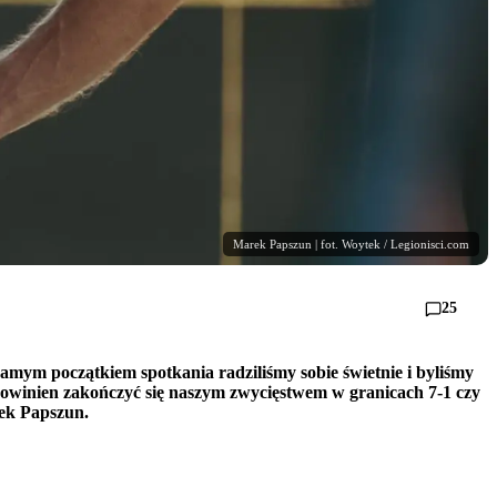
Marek Papszun | fot. Woytek / Legionisci.com
25
samym początkiem spotkania radziliśmy sobie świetnie i byliśmy
owinien zakończyć się naszym zwycięstwem w granicach 7-1 czy
rek Papszun.