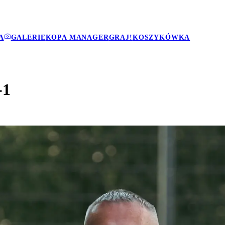
A
GALERIE
KOPA MANAGER
GRAJ!
KOSZYKÓWKA
-1