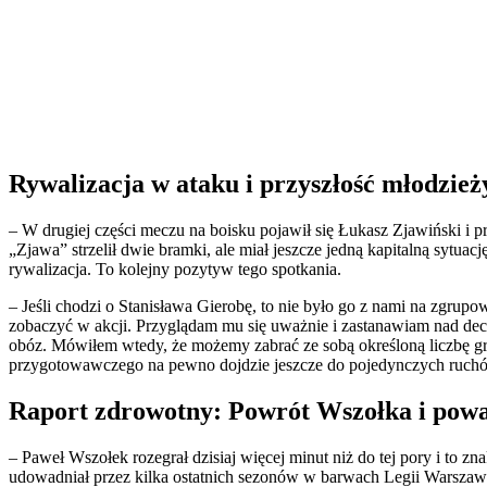
​Rywalizacja w ataku i przyszłość młodzież
​– W drugiej części meczu na boisku pojawił się Łukasz Zjawiński i 
„Zjawa” strzelił dwie bramki, ale miał jeszcze jedną kapitalną sytua
rywalizacja. To kolejny pozytyw tego spotkania.
​– Jeśli chodzi o Stanisława Gierobę, to nie było go z nami na zgru
zobaczyć w akcji. Przyglądam mu się uważnie i zastanawiam nad de
obóz. Mówiłem wtedy, że możemy zabrać ze sobą określoną liczbę grac
przygotowawczego na pewno dojdzie jeszcze do pojedynczych ruc
​Raport zdrowotny: Powrót Wszołka i pow
​– Paweł Wszołek rozegrał dzisiaj więcej minut niż do tej pory i to 
udowadniał przez kilka ostatnich sezonów w barwach Legii Warszawa. 