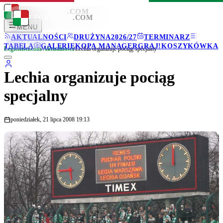
LEGIONISCI
.COM
LEGIONISCI
.COM
MENU
AKTUALNOŚCI
DRUŻYNA
2026/27
TERMINARZ
TABELA
GALERIE
KOPA MANAGER
GRAJ!
KOSZYKÓWKA
Legionisci.com
/
Aktualności
/
Lechia organizuje pociąg specjalny
Lechia organizuje pociąg
specjalny
poniedziałek, 21 lipca 2008 19:13