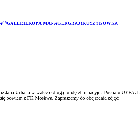
A
GALERIE
KOPA MANAGER
GRAJ!
KOSZYKÓWKA
nę Jana Urbana w walce o drugą rundę eliminacyjną Pucharu UEFA. Leg
 się bowiem z FK Moskwa. Zapraszamy do obejrzenia zdjęć: