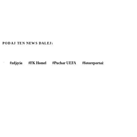
PODAJ TEN NEWS DALEJ:
#
zdjęcia
#
FK Homel
#
Puchar UEFA
#
fotoreportaż