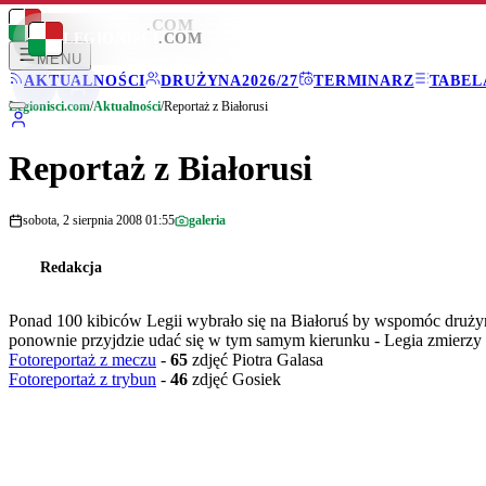
LEGIONISCI
.COM
LEGIONISCI
.COM
MENU
AKTUALNOŚCI
DRUŻYNA
2026/27
TERMINARZ
TABEL
Legionisci.com
/
Aktualności
/
Reportaż z Białorusi
Reportaż z Białorusi
sobota, 2 sierpnia 2008 01:55
galeria
Redakcja
Ponad 100 kibiców Legii wybrało się na Białoruś by wspomóc druży
ponownie przyjdzie udać się w tym samym kierunku - Legia zmierzy
Fotoreportaż z meczu
-
65
zdjęć Piotra Galasa
Fotoreportaż z trybun
-
46
zdjęć Gosiek