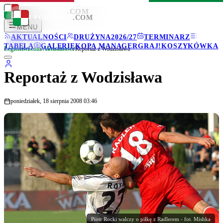
LEGIONISCI
.COM
LEGIONISCI
.COM
MENU
AKTUALNOŚCI
DRUŻYNA
2026/27
TERMINARZ
TABELA
GALERIE
KOPA MANAGER
GRAJ!
KOSZYKÓWKA
Legionisci.com
/
Aktualności
/
Reportaż z Wodzisława
Reportaż z Wodzisława
poniedziałek, 18 sierpnia 2008 03:46
Piotr Rocki walczy o piłkę z Radlerem - fot. Mishka