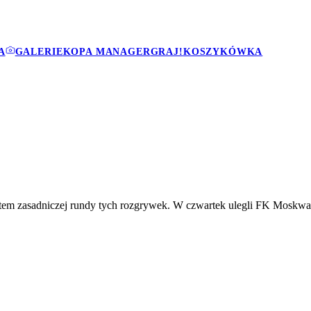
A
GALERIE
KOPA MANAGER
GRAJ!
KOSZYKÓWKA
em zasadniczej rundy tych rozgrywek. W czwartek ulegli FK Moskwa 0-