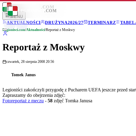
LEGIONISCI
.COM
LEGIONISCI
.COM
MENU
AKTUALNOŚCI
DRUŻYNA
2026/27
TERMINARZ
TABEL
Legionisci.com
/
Aktualności
/
Reportaż z Moskwy
Reportaż z Moskwy
czwartek, 28 sierpnia 2008 20:56
Tomek Janus
Legioniści zakończyli przygodę z Pucharem UEFA jeszcze przed start
Zapraszamy do obejrzenia zdjęć:
Fotoreportaż z meczu
-
58
zdjęć Tomka Janusa